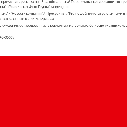
прямая гиперссылка на LB.ua обязательна! Перепечатка, копирование, воспро
ини" и "Украинская Фото Группа" запрещено.
ама" / "Новости компаний" / "Пресрелиз" / "Promoted", являются рекламными и 
я, высказанные в этих материалах.
е суждения, обнародованные в рекламных материалах. Согласно украинскому з
R40-05097