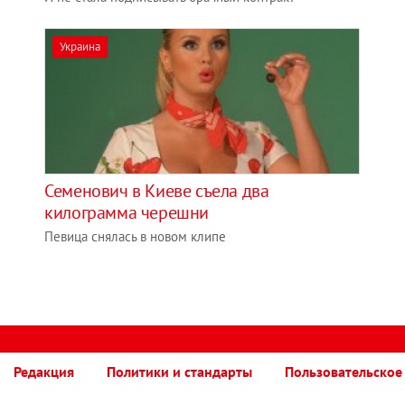
Украина
Семенович в Киеве съела два
килограмма черешни
Певица снялась в новом клипе
Редакция
Политики и стандарты
Пользовательское