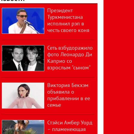
Президент
Туркменистана
исполнил рэп в
честь своего коня
Сеть взбудоражило
фото Леонардо Ди
Каприо со
взрослым "сыном"
Виктория Бекхэм
объявила о
прибавлении в ее
семье
Стэйси Амбер Уорд
– пламенеющая