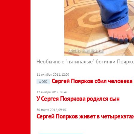
ФОТО: FACEBOOK
Необычные "пятипалые" ботинки Поярк
11 октября 2011, 12:00
Сергей Поярков сбил человека
ФОТО
12 января 2012, 08:42
У Сергея Пояркова родился сын
30 марта 2012, 09:10
Сергей Поярков живет в четырехэт