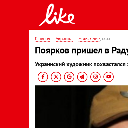
Главная
—
Украина
—
21 июня 2012
, 14:44
Поярков пришел в Рад
Украинский художник похвастался 