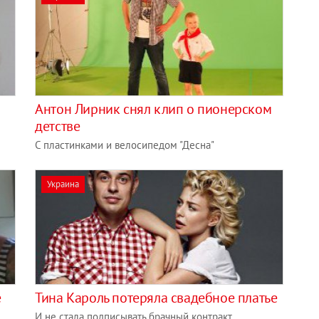
Антон Лирник снял клип о пионерском
детстве
С пластинками и велосипедом "Десна"
Украина
е
Тина Кароль потеряла свадебное платье
И не стала подписывать брачный контракт