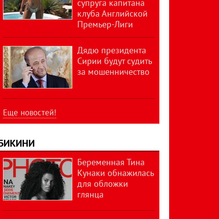
супруга капитана
клуба Английской
Премьер-Лиги
Дядю президента
Сирии будут судить
за мошенничество
Еще новостей!
БИКИНИ
Беременная Тина
Кунаки обнажилась
для обложки
глянца