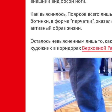
внешний вид босой ноги.
Как выяснилось, Поярков всего лишь 
ботинки, в форме "перчатки", оказа
активный образ жизни.
Осталось невыясненным лишь то, ка
художник в коридорах
Верховной Р