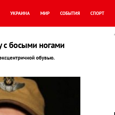
УКРАИНА
МИР
СОБЫТИЯ
СПОРТ
у с босыми ногами
эксцентричной обувью.