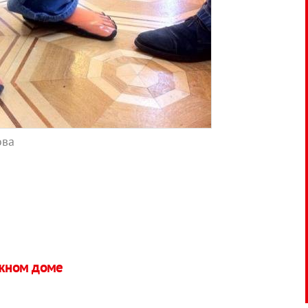
ова
ажном доме