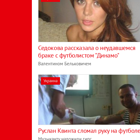
Седокова рассказала о неудавшемся
браке с футболистом "Динамо"
Валентином Бельковичем
Украина
Руслан Квинта сломал руку на футбол
Музыканту наложили гипс