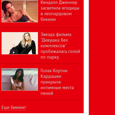
Кендалл Дженнер
засветила ягодицы
в леопардовом
бикини
Звезда фильма
"Девушка без
комплексов"
пробежалась голой
по парку
Голая Кортни
Кардашян
прикрыла
интимные места
пеной
Еще Бикини!