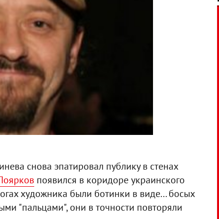
нева снова эпатировал публику в стенах
Поярков
появился в коридоре украинского
огах художника были ботинки в виде... босых
ьными "пальцами", они в точности повторяли