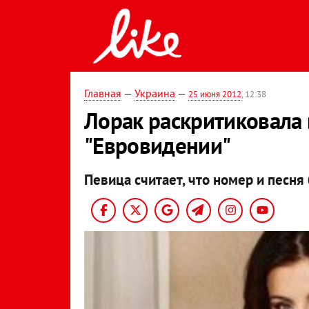
Главная
—
Украина
—
25 июня 2012
, 12:38
Лорак раскритиковала 
"Евровидении"
Певица считает, что номер и песн