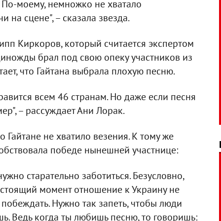
 По-моему, немножко не хватало
 на сцене", – сказала звезда.
ипп Киркоров, который считается экспертом
единожды брал под свою опеку участников из
тает, что Гайтана выбрала плохую песню.
равится всем 46 странам. Но даже если песня
ер", – рассуждает Ани Лорак.
о Гайтане не хватило везения. К тому же
собствовала победе нынешней участнице:
нужно старательно заботиться. Безусловно,
настоящий момент отношение к Украину не
побеждать. Нужно так запеть, чтобы люди
ь. Ведь когда ты любишь песню, то говоришь: