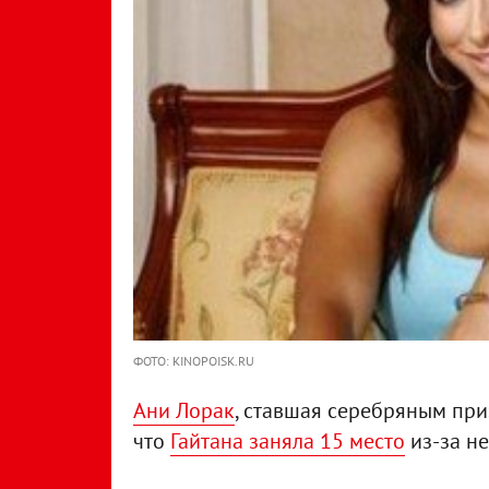
ФОТО: KINOPOISK.RU
Ани Лорак
, ставшая серебряным при
что
Гайтана заняла 15 место
из-за не