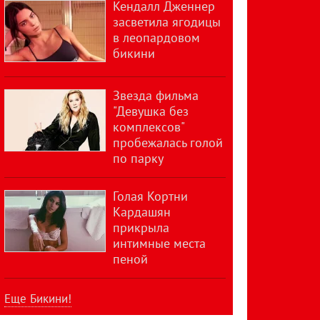
Кендалл Дженнер
засветила ягодицы
в леопардовом
бикини
Звезда фильма
"Девушка без
комплексов"
пробежалась голой
по парку
Голая Кортни
Кардашян
прикрыла
интимные места
пеной
Еще Бикини!