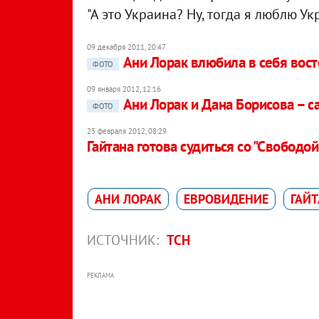
"А это Украина? Ну, тогда я люблю Укр
09 декабря 2011, 20:47
Ани Лорак влюбила в себя вост
ФОТО
09 января 2012, 12:16
Ани Лорак и Дана Борисова – 
ФОТО
23 февраля 2012, 08:29
Гайтана готова судиться со "Свободо
АНИ ЛОРАК
ЕВРОВИДЕНИЕ
ГАЙ
ИСТОЧНИК:
ТСН
РЕКЛАМА