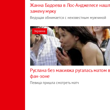
Жанна Бадоева в Лос-Анджелесе наш
замену мужу
Ведущая обнимается с неизвестным мужчиной
Украина
Руслана без макияжа ругалась матом 
фан-зоне
Певица пришла смотреть матч