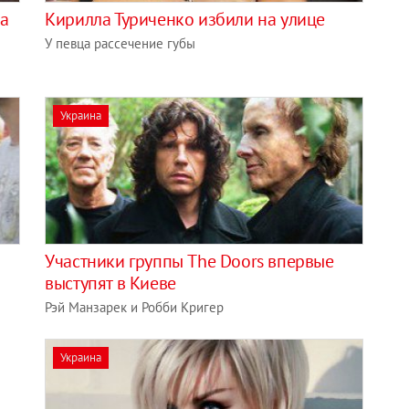
ла
Кирилла Туриченко избили на улице
У певца рассечение губы
Украина
в
Участники группы The Doors впервые
выступят в Киеве
Рэй Манзарек и Робби Кригер
Украина