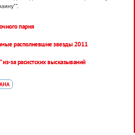
аину"".
очного парня
самые располневшие звезды 2011
й" из-за расистских высказываний
ТАНА