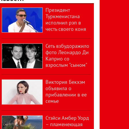
Президент
Туркменистана
исполнил рэп в
честь своего коня
Сеть взбудоражило
фото Леонардо Ди
Каприо со
взрослым "сыном"
Виктория Бекхэм
объявила о
прибавлении в ее
семье
Стэйси Амбер Уорд
– пламенеющая