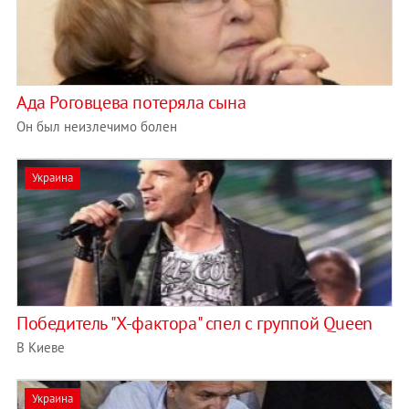
Ада Роговцева потеряла сына
Он был неизлечимо болен
Украина
Победитель "Х-фактора" спел с группой Queen
В Киеве
Украина