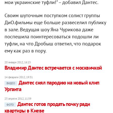
мои украинские туфли!" – добавил Дантес.
Своим шуточным поступком солист группы
ДиО.фильмы еще больше развеселил публику
в зале. Ведущая шоу Яна Чурикова даже
поспешила поинтересоваться подошли ли
туфли, на что Дробыш ответил, что подарок
ему как раз в пору.
20 января 2012, 16:15
Владимир Дантес встречается с москвичкой
14 февраля 2012, 19:31
Дантес снял пародию на новый клип
ВИДЕО
Урганта
23 апреля 2012, 11:59
Дантес готов продать почку ради
ФОТО
квартиры в Киеве