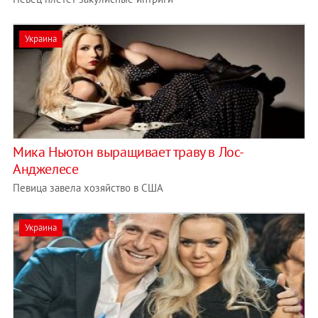
Украина
​Мика Ньютон выращивает траву в Лос-
Анджелесе
Певица завела хозяйство в США
Украина