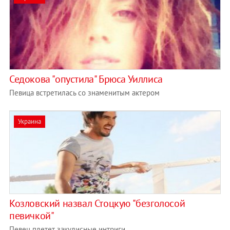
Седокова "опустила" Брюса Уиллиса
Певица встретилась со знаменитым актером
Украина
Козловский назвал Стоцкую "безголосой
певичкой"
Певец плетет закулисные интриги