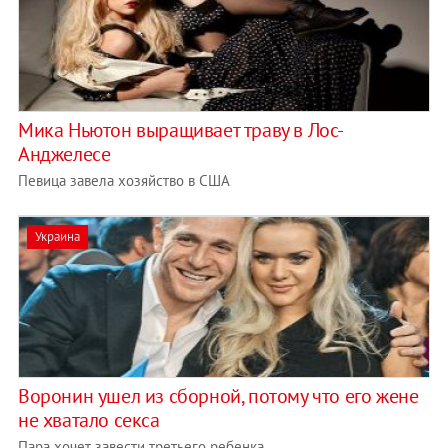
​Мика Ньютон выращивает траву в Лос-
Анджелесе
Певица завела хозяйство в США
Украина
Воронин ушел из сборной, потому что его жене
не хватало секса
Пара хочет завести третьего ребенка