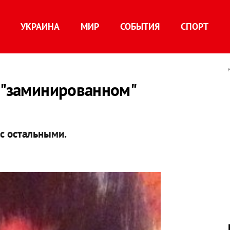
УКРАИНА
МИР
СОБЫТИЯ
СПОРТ
 "заминированном"
 с остальными.