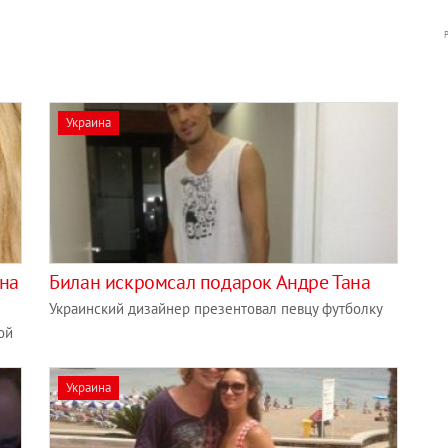
Украина
ына
Билан искромсал подарок Андре Тана
Украинский дизайнер презентовал певцу футболку
ой
Украина