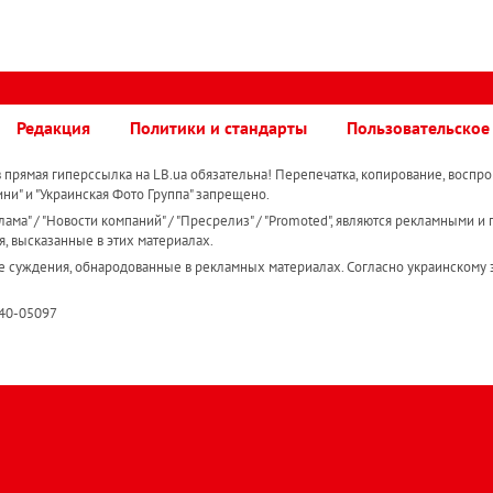
Редакция
Политики и стандарты
Пользовательское
прямая гиперссылка на LB.ua обязательна! Перепечатка, копирование, воспро
ини" и "Украинская Фото Группа" запрещено.
ама" / "Новости компаний" / "Пресрелиз" / "Promoted", являются рекламными и 
я, высказанные в этих материалах.
е суждения, обнародованные в рекламных материалах. Согласно украинскому з
R40-05097