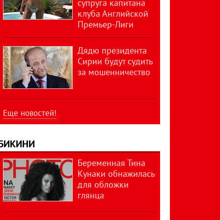
супруга капитана
клуба Английской
Премьер-Лиги
Дядю президента
Сирии будут судить
за мошенничество
Еще новостей!
БИКИНИ
Беременная Тина
Кунаки обнажилась
для обложки
глянца