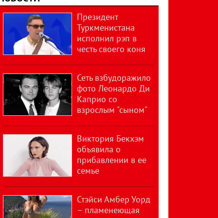
Президент
Туркменистана
исполнил рэп в
честь своего коня
Сеть взбудоражило
фото Леонардо Ди
Каприо со
взрослым "сыном"
Виктория Бекхэм
объявила о
прибавлении в ее
семье
Стэйси Амбер Уорд
– пламенеющая