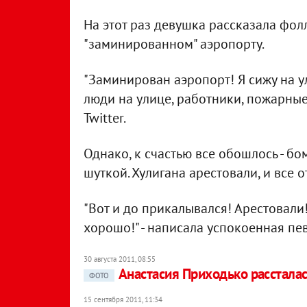
На этот раз девушка рассказала фол
"заминированном" аэропорту.
"Заминирован аэропорт! Я сижу на у
люди на улице, работники, пожарные!
Twitter.
Однако, к счастью все обошлось - бо
шуткой. Хулигана арестовали, и все 
"Вот и до прикалывался! Арестовали!
хорошо!" - написала успокоенная пе
30 августа 2011, 08:55
Анастасия Приходько рассталас
ФОТО
15 сентября 2011, 11:34