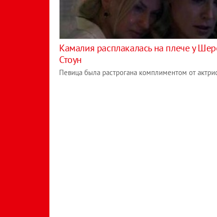
Камалия расплакалась на плече у Ше
Стоун
Певица была растрогана комплиментом от актри