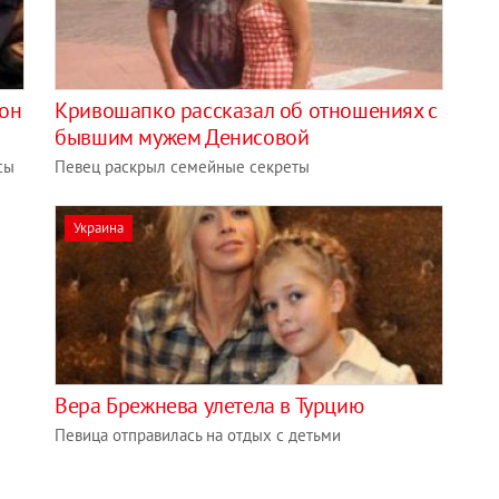
рон
Кривошапко рассказал об отношениях с
бывшим мужем Денисовой
сы
Певец раскрыл семейные секреты
Украина
Вера Брежнева улетела в Турцию
Певица отправилась на отдых с детьми