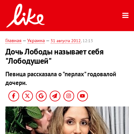
Главная
—
Украина
—
31 августа 2012
, 12:13
Дочь Лободы называет себя
"Лободушей"
Певица рассказала о "перлах" годовалой
дочери.