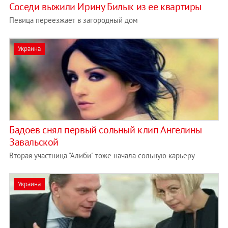
Соседи выжили Ирину Билык из ее квартиры
Певица переезжает в загородный дом
Украина
Бадоев снял первый сольный клип Ангелины
Завальской
Вторая участница "Алиби" тоже начала сольную карьеру
Украина