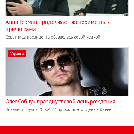
Анна Герман продолжает эксперименты с
прическами
Советница президента обзавелась косой челкой
Украина
Олег Собчук празднует свой день рождения
Вокалист группы "С.К.А.Й." проводит этот день в Киеве