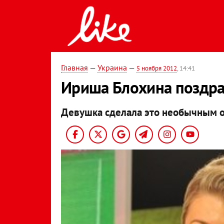
Главная
—
Украина
—
5 ноября 2012
, 14:41
Ириша Блохина поздра
Девушка сделала это необычным о