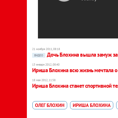
21 ноября 2011, 08:18
Дочь Блохина вышла замуж за
ВИДЕО
13 января 2012, 08:40
Ириша Блохина всю жизнь мечтала о
18 мая 2012, 11:58
Ириша Блохина станет спортивной т
ОЛЕГ БЛОХИН
ИРИША БЛОХИНА