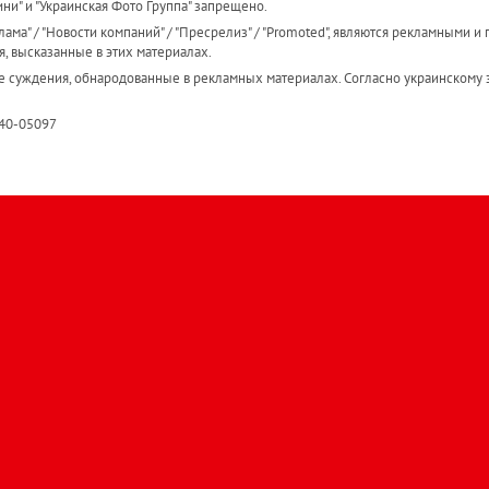
ини" и "Украинская Фото Группа" запрещено.
ама" / "Новости компаний" / "Пресрелиз" / "Promoted", являются рекламными и 
я, высказанные в этих материалах.
е суждения, обнародованные в рекламных материалах. Согласно украинскому з
R40-05097