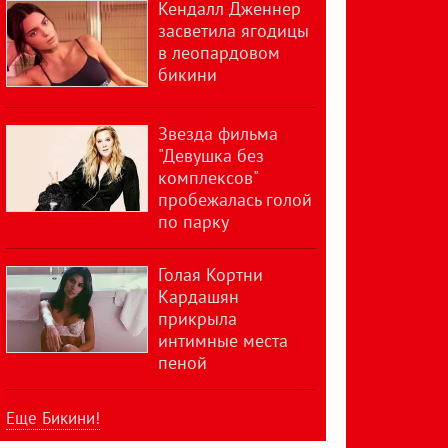
Кендалл Дженнер
засветила ягодицы
в леопардовом
бикини
Звезда фильма
"Девушка без
комплексов"
пробежалась голой
по парку
Голая Кортни
Кардашян
прикрыла
интимные места
пеной
Еще Бикини!