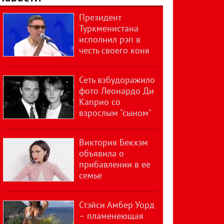
Президент
Туркменистана
исполнил рэп в
честь своего коня
Сеть взбудоражило
фото Леонардо Ди
Каприо со
взрослым "сыном"
Виктория Бекхэм
объявила о
прибавлении в ее
семье
Стэйси Амбер Уорд
– пламенеющая