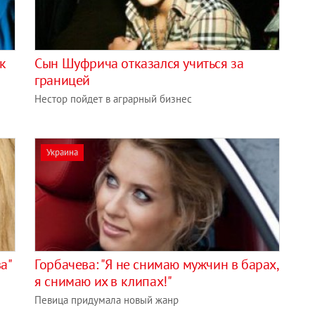
ак
Сын Шуфрича отказался учиться за
границей
Нестор пойдет в аграрный бизнес
Украина
а"
Горбачева: "Я не снимаю мужчин в барах,
я снимаю их в клипах!"
Певица придумала новый жанр