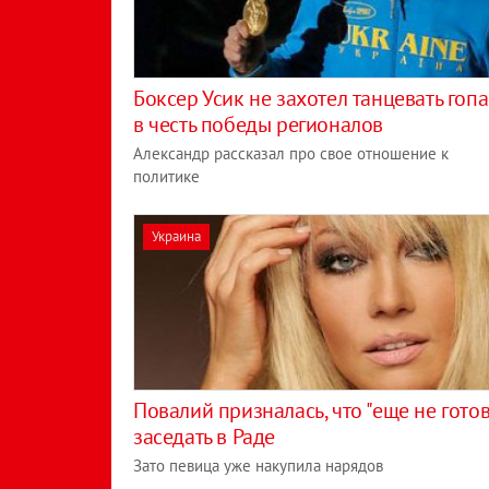
Боксер Усик не захотел танцевать гоп
в честь победы регионалов
Александр рассказал про свое отношение к
политике
Украина
Повалий призналась, что "еще не готов
заседать в Раде
Зато певица уже накупила нарядов