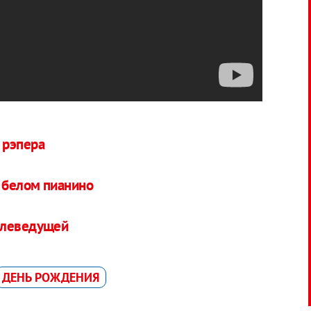
 рэпера
 белом пианино
елеведущей
ДЕНЬ РОЖДЕНИЯ