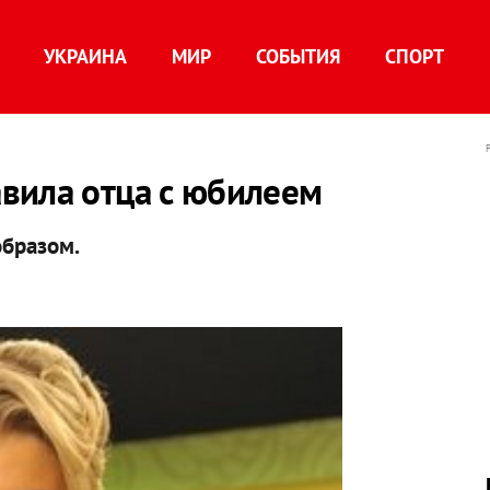
УКРАИНА
МИР
СОБЫТИЯ
СПОРТ
вила отца с юбилеем
бразом.