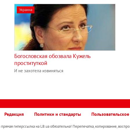
Украина
Богословская обозвала Кужель
проституткой
И не захотела извиняться
Редакция
Политики и стандарты
Пользовательское
прямая гиперссылка на LB.ua обязательна! Перепечатка, копирование, воспро