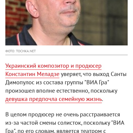
ФОТО: TOCHKA.NET
Украинский композитор и продюсер
Константин Меладзе
уверяет, что выход Санты
Димопулос из состава группы "ВИА Гра"
произошел вполне естественно, поскольку
девушка предпочла семейную жизнь
.
В целом продюсер не очень расстраивается
из-за частой смены солисток, поскольку "ВИА
Гра", по его словам, является театром с