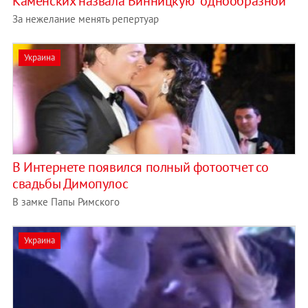
Каменских назвала Винницкую "однообразной"
За нежелание менять репертуар
Украина
В Интернете появился полный фотоотчет со
свадьбы Димопулос
В замке Папы Римского
Украина