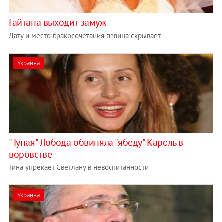
Гайтана выходит замуж
Дату и место бракосочетания певица скрывает
Украина
"Тупая" Лобода обвиняла "ябеду" Кароль в
воровстве
Тина упрекает Светлану в невоспитанности
Украина