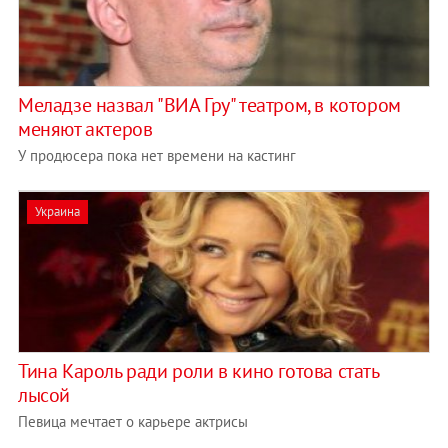
Меладзе назвал "ВИА Гру" театром, в котором
меняют актеров
У продюсера пока нет времени на кастинг
Украина
Тина Кароль ради роли в кино готова стать
лысой
Певица мечтает о карьере актрисы