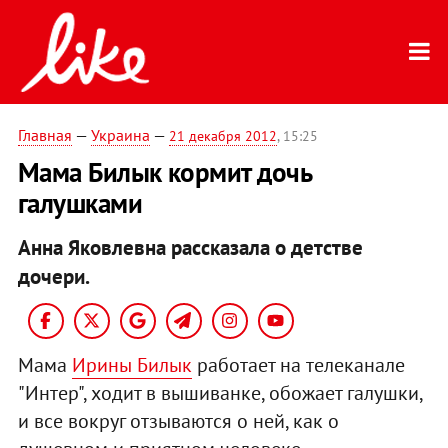
Главная
—
Украина
—
21 декабря 2012
, 15:25
Мама Билык кормит дочь
галушками
Анна Яковлевна рассказала о детстве
дочери.
Мама
Ирины Билык
работает на телеканале
"Интер", ходит в вышиванке, обожает галушки,
и все вокруг отзываются о ней, как о