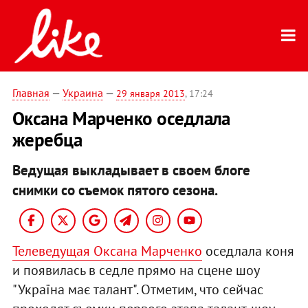
Главная
—
Украина
—
29 января 2013
, 17:24
Оксана Марченко оседлала
жеребца
Ведущая выкладывает в своем блоге
снимки со съемок пятого сезона.
Телеведущая Оксана Марченко
оседлала коня
и появилась в седле прямо на сцене шоу
"Україна має талант". Отметим, что сейчас