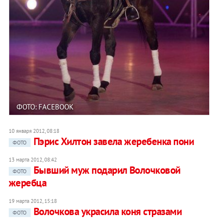
ФОТО: FACEBOOK
10 января 2012, 08:18
Пэрис Хилтон завела жеребенка пони
ФОТО
13 марта 2012, 08:42
Бывший муж подарил Волочковой
ФОТО
жеребца
19 марта 2012, 15:18
Волочкова украсила коня стразами
ФОТО