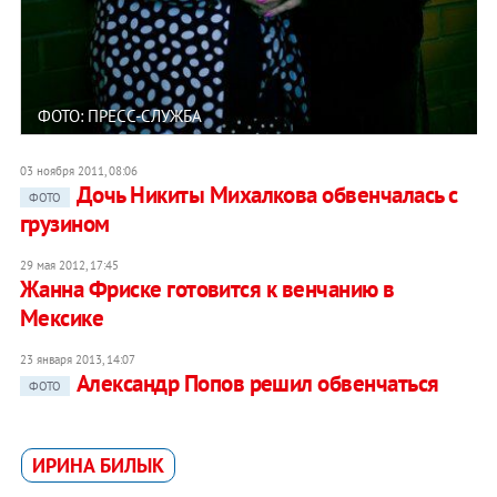
ФОТО: ПРЕСС-СЛУЖБА
03 ноября 2011, 08:06
Дочь Никиты Михалкова обвенчалась с
ФОТО
грузином
29 мая 2012, 17:45
Жанна Фриске готовится к венчанию в
Мексике
23 января 2013, 14:07
Александр Попов решил обвенчаться
ФОТО
ИРИНА БИЛЫК