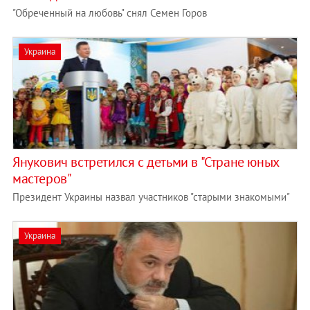
"Обреченный на любовь" снял Семен Горов
Украина
Янукович встретился с детьми в "Стране юных
мастеров"
Президент Украины назвал участников "старыми знакомыми"
Украина