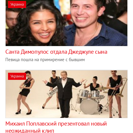
Украина
Санта Димопулос отдала Джеджуле сына
Певица пошла на примирение с бывшим
Украина
Михаил Поплавский презентовал новый
неожиданный клип