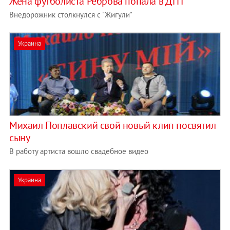
Жена футболиста Реброва попала в ДТП
Внедорожник столкнулся с "Жигули"
Украина
Михаил Поплавский свой новый клип посвятил
сыну
В работу артиста вошло свадебное видео
Украина