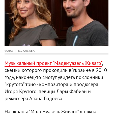
ФОТО: ПРЕСС-СЛУЖБА
Музыкальный проект "Мадемуазель Живаго"
,
съемки которого проходили в Украине в 2010
году, наконец-то смогут увидеть поклонники
"крутого" трио - композитора и продюсера
Игоря Крутого, певицы Лары Фабиан и
режиссера Алана Бадоева.
На экраны "Мадемуазель Живаго" должна