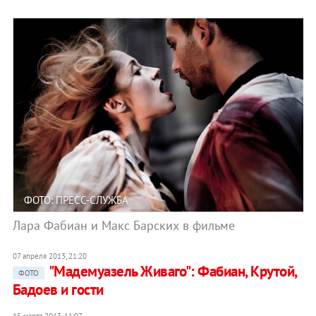
ФОТО: ПРЕСС-СЛУЖБА
Лара Фабиан и Макс Барских в фильме
07 апреля 2013, 21:20
"Мадемуазель Живаго": Фабиан, Крутой,
ФОТО
Бадоев и гости