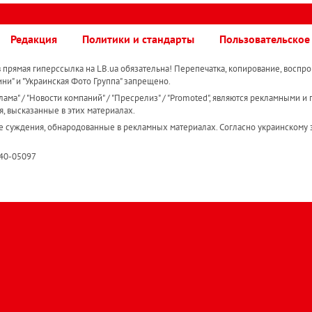
Редакция
Политики и стандарты
Пользовательское
прямая гиперссылка на LB.ua обязательна! Перепечатка, копирование, воспро
ини" и "Украинская Фото Группа" запрещено.
ама" / "Новости компаний" / "Пресрелиз" / "Promoted", являются рекламными и 
я, высказанные в этих материалах.
е суждения, обнародованные в рекламных материалах. Согласно украинскому з
R40-05097