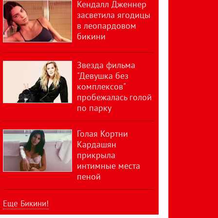
Кендалл Дженнер
засветила ягодицы
в леопардовом
бикини
Звезда фильма
"Девушка без
комплексов"
пробежалась голой
по парку
Голая Кортни
Кардашян
прикрыла
интимные места
пеной
Еще Бикини!