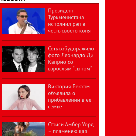
Президент
Туркменистана
исполнил рэп в
честь своего коня
Сеть взбудоражило
фото Леонардо Ди
Каприо со
взрослым "сыном"
Виктория Бекхэм
объявила о
прибавлении в ее
семье
Стэйси Амбер Уорд
– пламенеющая