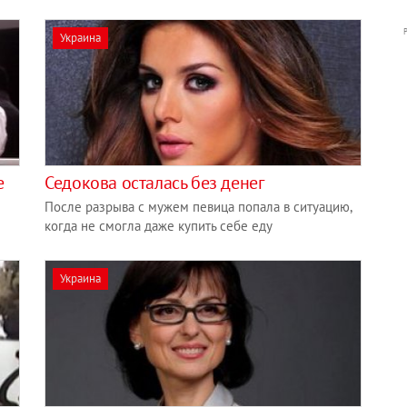
Украина
е
Седокова осталась без денег
После разрыва с мужем певица попала в ситуацию,
когда не смогла даже купить себе еду
Украина