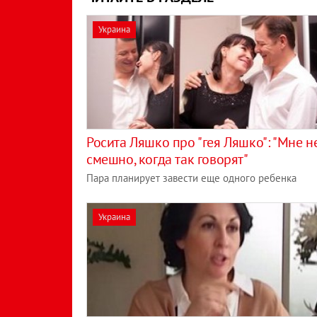
Украина
Росита Ляшко про "гея Ляшко": "Мне н
смешно, когда так говорят"
Пара планирует завести еще одного ребенка
Украина