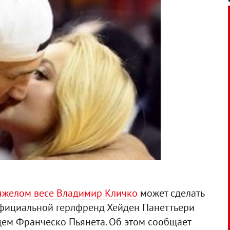
яжелом весе Владимир Кличко
может сделать
официальной герлфренд Хейден Панеттьери
цем Франческо Пьянета. Об этом сообщает