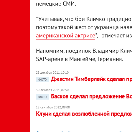
немецкие СМИ.
"Учитывая, что бои Кличко традицио
поэтому такой жест от украинца на
американской актрисе
", - отмечает и
Напомним, поединок Владимир Кличк
SAP-арене в Мангейме, Германия.
23 декабря 2011, 10:10
Джастин Тимберлейк сделал п
ФОТО
30 декабря 2011, 09:50
Басков сделал предложение В
ФОТО
12 сентября 2012, 09:08
Клуни сделал возлюбленной предлож