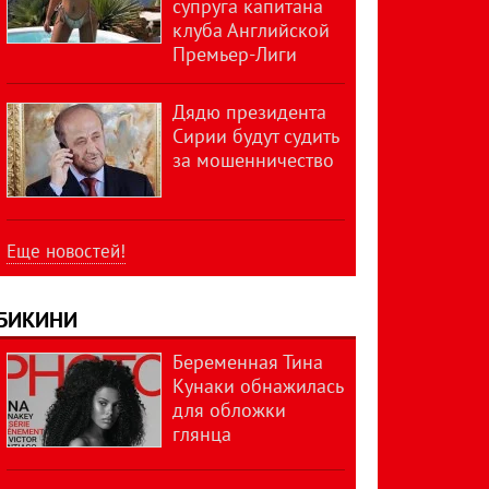
супруга капитана
клуба Английской
Премьер-Лиги
Дядю президента
Сирии будут судить
за мошенничество
Еще новостей!
БИКИНИ
Беременная Тина
Кунаки обнажилась
для обложки
глянца