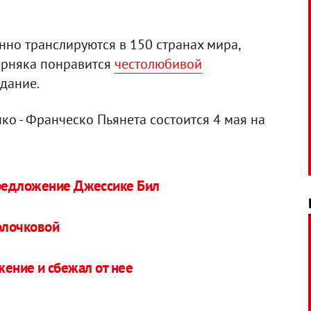
нно транслируются в 150 странах мира,
верняка понравится
честолюбивой
здание.
о - Франческо Пьянета состоится 4 мая на
редложение Джессике Бил
олочковой
ение и сбежал от нее