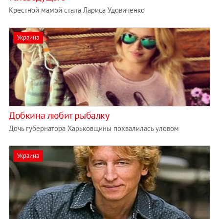
Крестной мамой стала Лариса Удовиченко
Украина
Добкина любит рыбалку
Дочь губернатора Харьковщины похвалилась уловом
Украина