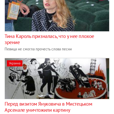
Тина Кароль призналась, что у нее плохое
зрение
Певица не смогла прочесть слова песни
Украина
Перед визитом Януковича в Мистецько­м
Арсенале уничтожили картину