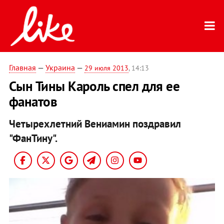
Главная
—
Украина
—
29 июля 2013
, 14:13
Сын Тины Кароль спел для ее
фанатов
Четырехлетний Вениамин поздравил
"ФанТину".