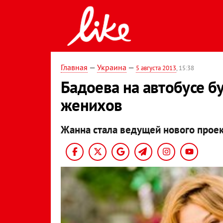
Главная
—
Украина
—
5 августа 2013
, 15:38
Бадоева на автобусе б
женихов
Жанна стала ведущей нового проек