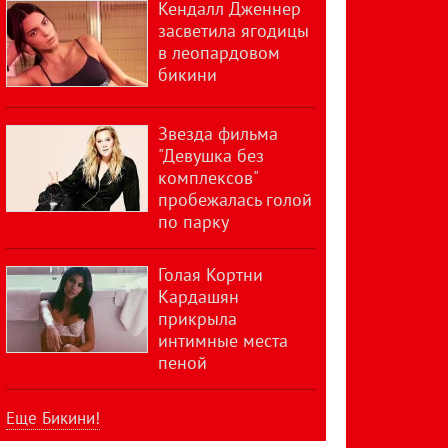
Кендалл Дженнер
засветила ягодицы
в леопардовом
бикини
Звезда фильма
"Девушка без
комплексов"
пробежалась голой
по парку
Голая Кортни
Кардашян
прикрыла
интимные места
пеной
Еще Бикини!