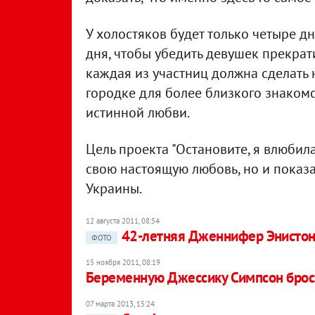
У холостяков будет только четыре дн
дня, чтобы убедить девушек прекрат
каждая из участниц должна сделать 
городке для более близкого знакомс
истинной любви.
Цель проекта "Остановите, я влюбила
свою настоящую любовь, но и показ
Украины.
12 августа 2011, 08:54
42-летняя Дженнифер Энистон
ФОТО
15 ноября 2011, 08:19
Беременную Джессику Симпсон брос
07 марта 2013, 15:24