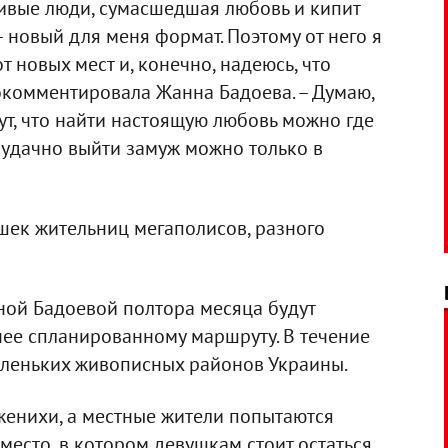
ливые люди, сумасшедшая любовь и кипит
 – новый для меня формат. Поэтому от него я
т новых мест и, конечно, надеюсь, что
рокомментировала Жанна Бадоева. – Думаю,
ут, что найти настоящую любовь можно где
о удачно выйти замуж можно только в
шек жительниц мегаполисов, разного
ной Бадоевой полтора месяца будут
нее спланированному маршруту. В течение
маленьких живописных районов Украины.
женихи, а местные жители попытаются
 место, в котором девушкам стоит остаться.