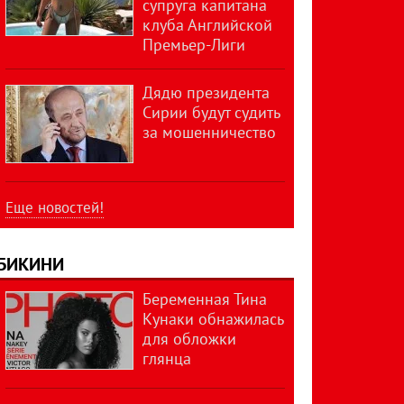
супруга капитана
клуба Английской
Премьер-Лиги
Дядю президента
Сирии будут судить
за мошенничество
Еще новостей!
БИКИНИ
Беременная Тина
Кунаки обнажилась
для обложки
глянца