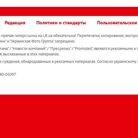
Редакция
Политики и стандарты
Пользовательское
прямая гиперссылка на LB.ua обязательна! Перепечатка, копирование, воспро
ини" и "Украинская Фото Группа" запрещено.
ама" / "Новости компаний" / "Пресрелиз" / "Promoted", являются рекламными и 
я, высказанные в этих материалах.
е суждения, обнародованные в рекламных материалах. Согласно украинскому з
R40-05097