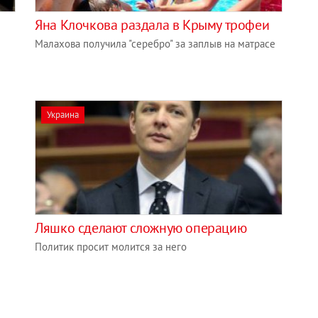
Яна Клочкова раздала в Крыму трофеи
Малахова получила "серебро" за заплыв на матрасе
Украина
Ляшко сделают сложную операцию
Политик просит молится за него