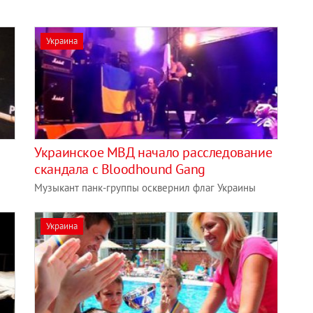
Украина
Украинское МВД начало расследование
скандала с Bloodhound Gang
Музыкант панк-группы осквернил флаг Украины
Украина