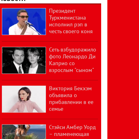
Президент
Туркменистана
исполнил рэп в
честь своего коня
Сеть взбудоражило
фото Леонардо Ди
Каприо со
взрослым "сыном"
Виктория Бекхэм
объявила о
прибавлении в ее
семье
Стэйси Амбер Уорд
– пламенеющая