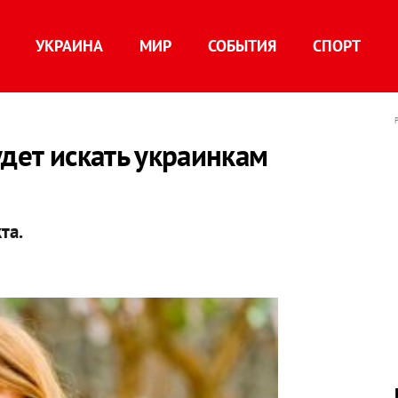
УКРАИНА
МИР
СОБЫТИЯ
СПОРТ
удет искать украинкам
та.