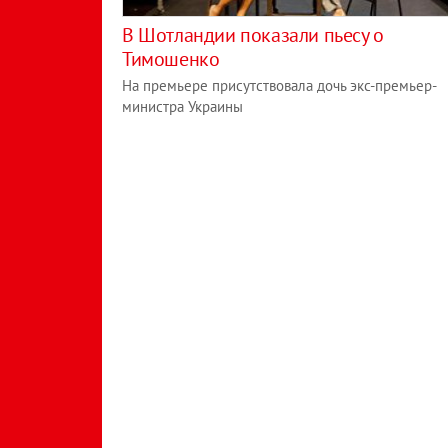
В Шотландии показали пьесу о
Тимошенко
На премьере присутствовала дочь экс-премьер-
министра Украины