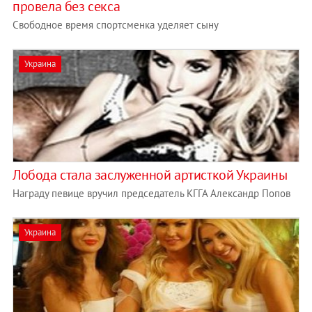
провела без секса
Свободное время спортсменка уделяет сыну
Украина
Лобода стала заслуженной артисткой Украины
Награду певице вручил председатель КГГА Александр Попов
Украина