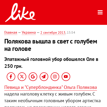
Главная
—
Украина
—
2 сентября 2013
, 15:54
Полякова вышла в свет с голубем
на голове
Эпатажный головной убор обошелся Оле в
250 грн.
Певица и "Суперблондинка" Ольга Полякова
надела наголову клетку с живым голубем. С
таким необычным головным убором артистка