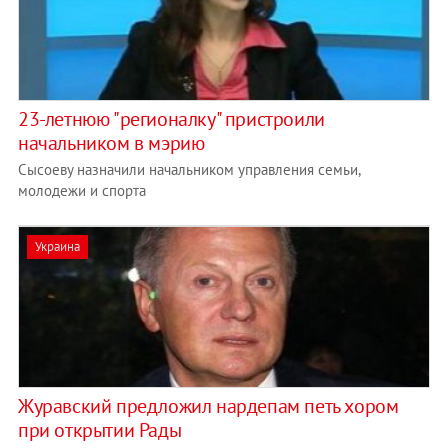
23-летнюю "регионалку" пристроили
начальником в мэрию
Сысоеву назначили начальником управления семьи,
молодежи и спорта
Украина
Журавский предложил нардепам петь хором
при открытии Рады