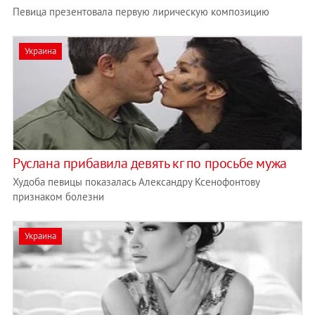
Певица презентовала первую лирическую композицию
Украина
Руслана прибавила девять кг по просьбе мужа
Худоба певицы показалась Александру Ксенофонтову
признаком болезни
Украина