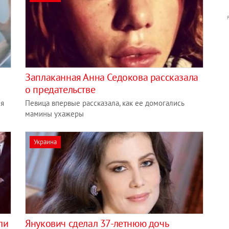
Заплаканная Анна Седокова рассказала
о предательстве
ся
Певица впервые рассказала, как ее домогались
мамины ухажеры
Украина
ли
Янукович сделал 37-летнюю дочь