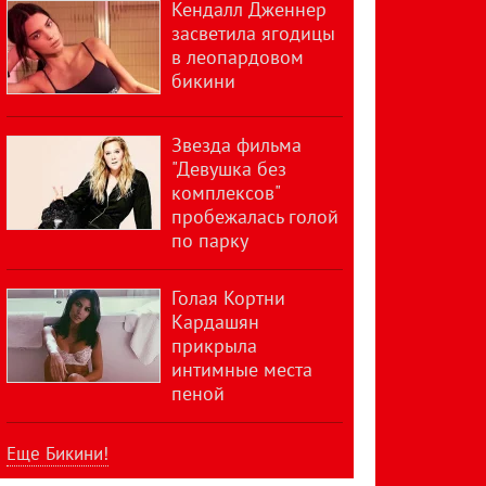
Кендалл Дженнер
засветила ягодицы
в леопардовом
бикини
Звезда фильма
"Девушка без
комплексов"
пробежалась голой
по парку
Голая Кортни
Кардашян
прикрыла
интимные места
пеной
Еще Бикини!