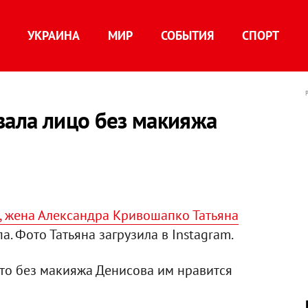
УКРАИНА
МИР
СОБЫТИЯ
СПОРТ
зала лицо без макияжа
у, жена Александра Кривошапко Татьяна
. Фото Татьяна загрузила в Instagram.
то без макияжа Денисова им нравится