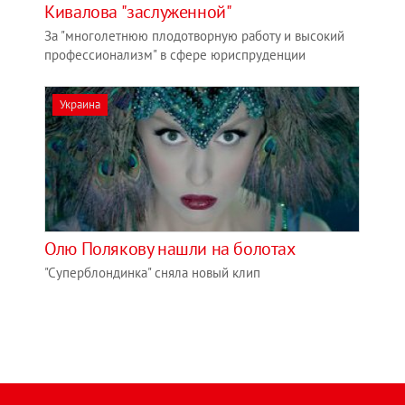
Кивалова "заслуженной"
За "многолетнюю плодотворную работу и высокий
профессионализм" в сфере юриспруденции
Украина
Олю Полякову нашли на болотах
"Суперблондинка" сняла новый клип