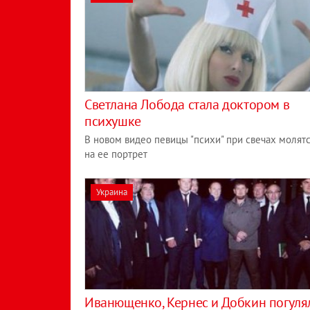
Светлана Лобода стала доктором в
психушке
В новом видео певицы "психи" при свечах молят
на ее портрет
Украина
Иванющенко, Кернес и Добкин погуля