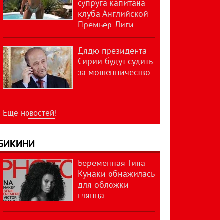
супруга капитана
клуба Английской
Премьер-Лиги
Дядю президента
Сирии будут судить
за мошенничество
Еще новостей!
БИКИНИ
Беременная Тина
Кунаки обнажилась
для обложки
глянца