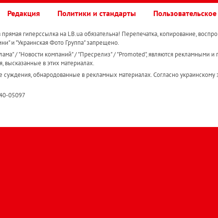
Редакция
Политики и стандарты
Пользовательское
прямая гиперссылка на LB.ua обязательна! Перепечатка, копирование, воспро
ини" и "Украинская Фото Группа" запрещено.
ама" / "Новости компаний" / "Пресрелиз" / "Promoted", являются рекламными и 
я, высказанные в этих материалах.
е суждения, обнародованные в рекламных материалах. Согласно украинскому з
R40-05097