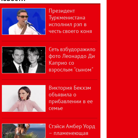
Президент
Туркменистана
исполнил рэп в
честь своего коня
Сеть взбудоражило
фото Леонардо Ди
Каприо со
взрослым "сыном"
Виктория Бекхэм
объявила о
прибавлении в ее
семье
Стэйси Амбер Уорд
– пламенеющая