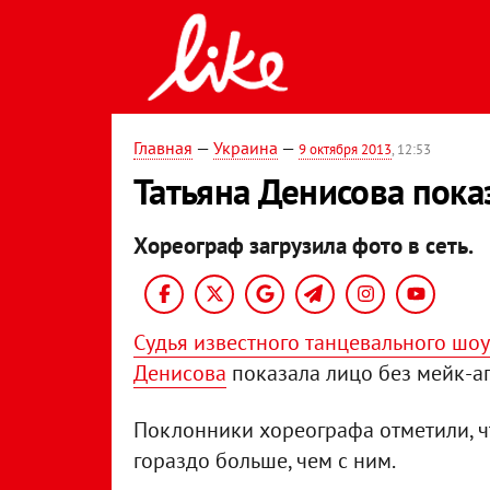
Главная
—
Украина
—
9 октября 2013
, 12:53
Татьяна Денисова пока
Хореограф загрузила фото в сеть.
Судья известного танцевального шо
Денисова
показала лицо без мейк-апа
Поклонники хореографа отметили, ч
гораздо больше, чем с ним.