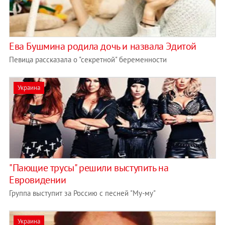
Ева Бушмина родила дочь и назвала Эдитой
Певица рассказала о "секретной" беременности
Украина
"Пающие трусы" решили выступить на
Евровидении
Группа выступит за Россию с песней "Му-му"
Украина