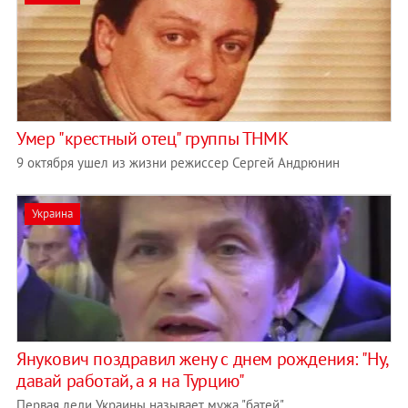
Умер "крестный отец" группы ТНМК
9 октября ушел из жизни режиссер Сергей Андрюнин
Украина
Янукович поздравил жену с днем рождения: "Ну,
давай работай, а я на Турцию"
Первая леди Украины называет мужа "батей"