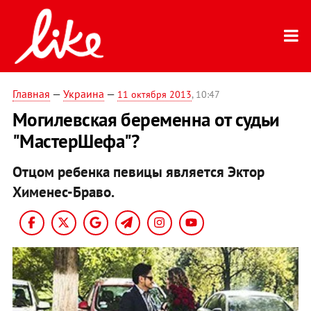
Главная
—
Украина
—
11 октября 2013
, 10:47
Могилевская беременна от судьи
"МастерШефа"?
Отцом ребенка певицы является Эктор
Хименес-Браво.