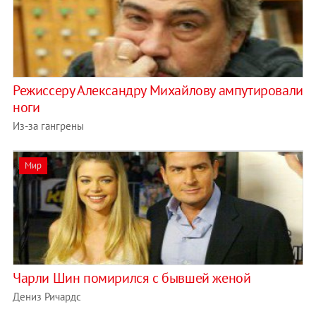
Режиссеру Александру Михайлову ампутировали
ноги
Из-за гангрены
Мир
Чарли Шин помирился с бывшей женой
Дениз Ричардс