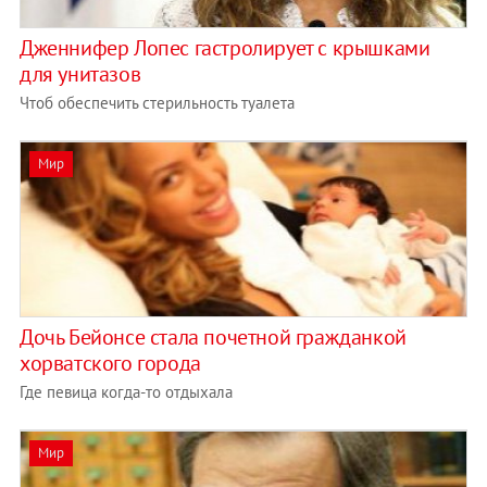
Дженнифер Лопес гастролирует с крышками
для унитазов
Чтоб обеспечить стерильность туалета
Мир
Дочь Бейонсе стала почетной гражданкой
хорватского города
Где певица когда-то отдыхала
Мир