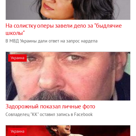
На солистку оперы завели дело за "быдлячие
школы"
В МВД Украины дали ответ на запрос нардепа
Украина
Задорожный показал личные фото
Cовладелец "КК" оставил запись в Facebook
Украина