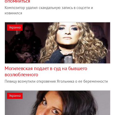
опомниться
Композитор удалил скандальную запись в соцсети и
извинился
Украина
Могилевская подает в суд на бывшего
возлюбленного
Певицу возмутили откровения Ягольника о ее беременности
Украина