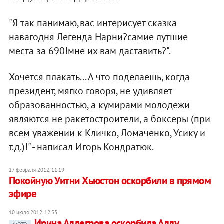
"Я так панимаю,вас интерисует сказка
навагодня Легенда Нарни?самие лутшие
места за 690!мне их вам даставить?".
Хочется плакать... А что поделаешь, когда
президент, мягко говоря, не удивляет
образованностью, а кумирами молодежи
являются не ракетостроители, а боксеры (при
всем уважении к Кличко, Ломаченко, Усику и
т.д.)!" - написал Игорь Кондратюк.
17 февраля 2012, 11:19
Покойную Уитни Хьюстон оскорбили в прямом
эфире
10 июля 2012, 12:53
Ирина Аллегрова оскорбила Аллу