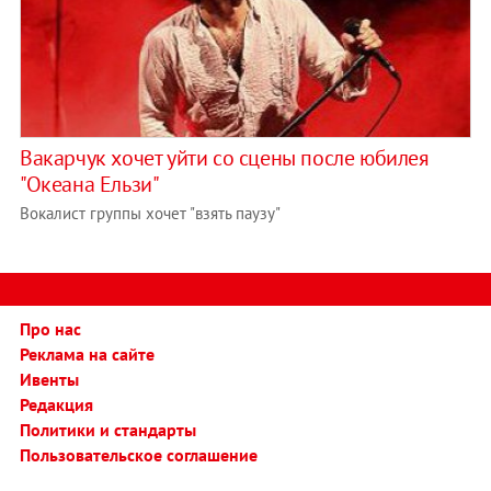
Вакарчук хочет уйти со сцены после юбилея
"Океана Ельзи"
Вокалист группы хочет "взять паузу"
Про нас
Реклама на сайте
Ивенты
Редакция
Политики и стандарты
Пользовательское соглашение