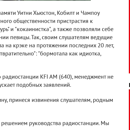
амяти Уитни Хьюстон, Кобилт и Чампоу
тного общественности пристрастия к
ь" и "кокаинистка", а также позволяли себе
нии певицы. Так, своим слушателям ведущие
ла на крэке на протяжении последних 20 лет,
твратительно": "бормотала как идиотка,
 радиостанции KFI AM (640), менеджмент не
ускает подобных заявлений.
ну, принеся извинения слушателям, родным
с решением руководства радиостанции. Мы