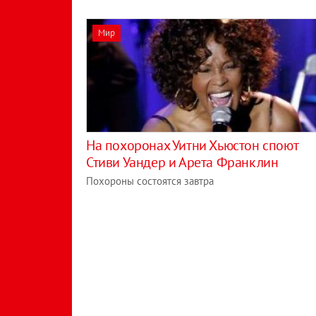
Мир
На похоронах Уитни Хьюстон споют
Стиви Уандер и Арета Франклин
Похороны состоятся завтра