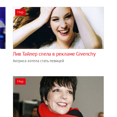
Мир
Лив Тайлер спела в рекламе Givenchy
Актриса хотела стать певицей
Мир