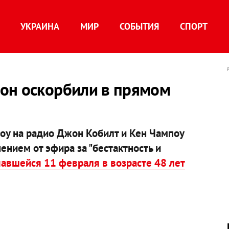
УКРАИНА
МИР
СОБЫТИЯ
СПОРТ
он оскорбили в прямом
оу на радио Джон Кобилт и Кен Чампоу
нием от эфира за "бестактность и
чавшейся 11 февраля в возрасте 48 лет