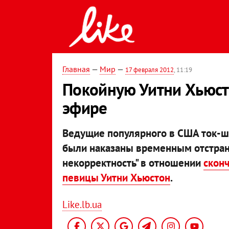
Главная
—
Мир
—
17 февраля 2012
, 11:19
Покойную Уитни Хьюст
эфире
Ведущие популярного в США ток-ш
были наказаны временным отстране
некорректность" в отношении
скон
певицы Уитни Хьюстон
.
Like.lb.ua