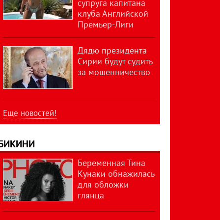
супруга капитана
клуба Английской
Премьер-Лиги
Дядю президента
Сирии будут судить
за мошенничество
Еще новостей!
БИКИНИ
Беременная Тина
Кунаки обнажилась
для обложки
глянца