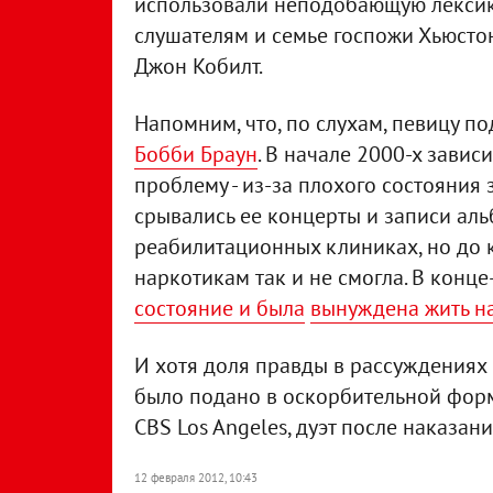
использовали неподобающую лексик
слушателям и семье госпожи Хьюстон
Джон Кобилт.
Напомним, что, по слухам, певицу п
Бобби Браун
. В начале 2000-х зави
проблему - из-за плохого состояния
срывались ее концерты и записи аль
реабилитационных клиниках, но до 
наркотикам так и не смогла. В конц
состояние и была
вынуждена жить н
И хотя доля правды в рассуждениях 
было подано в оскорбительной форм
CBS Los Angeles, дуэт после наказан
12 февраля 2012, 10:43