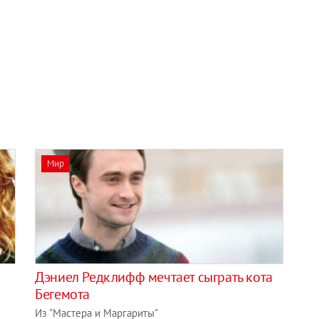
Мир
Дэниел Редклифф мечтает сыграть кота
Бегемота
Из "Мастера и Маргариты"