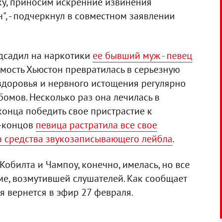
у, приносим искренние извинения
", - подчеркнул в совместном заявлении
одсадил на наркотики
ее бывший муж - певец
симость Хьюстон превратилась в серьезную
 здоровья и нервного истощения регулярно
бомов. Несколько раз она лечилась в
конца победить свое пристрастие к
е-концов
певица растратила все свое
а средства звукозаписывающего лейбла
.
Кобилта и Чампоу, конечно, имелась, но все
е, возмутившей слушателей. Как сообщает
ия вернется в эфир 27 февраля.