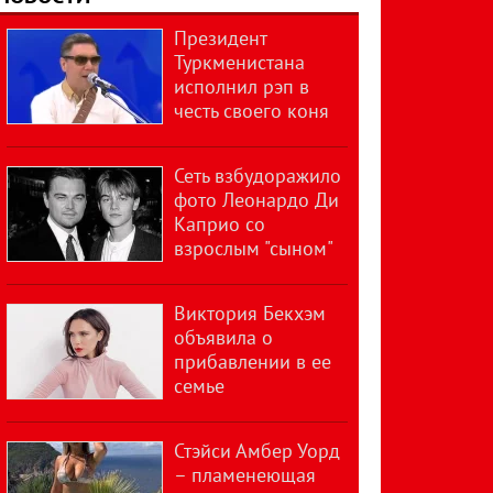
Президент
Туркменистана
исполнил рэп в
честь своего коня
Сеть взбудоражило
фото Леонардо Ди
Каприо со
взрослым "сыном"
Виктория Бекхэм
объявила о
прибавлении в ее
семье
Стэйси Амбер Уорд
– пламенеющая