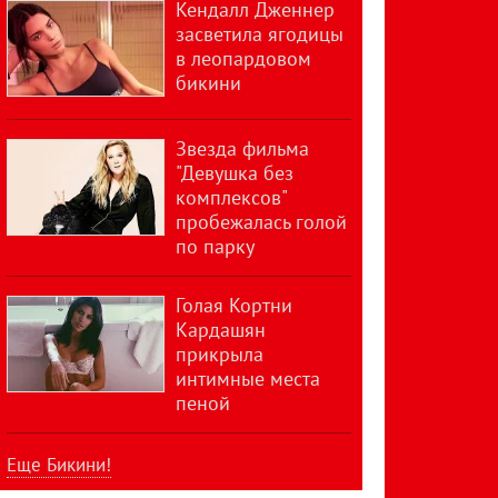
Кендалл Дженнер
засветила ягодицы
в леопардовом
бикини
Звезда фильма
"Девушка без
комплексов"
пробежалась голой
по парку
Голая Кортни
Кардашян
прикрыла
интимные места
пеной
Еще Бикини!