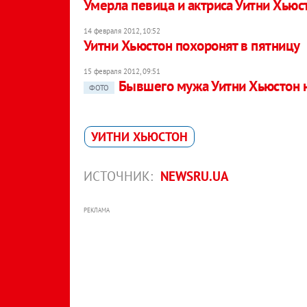
Умерла певица и актриса Уитни Хьюс
14 февраля 2012, 10:52
Уитни Хьюстон похоронят в пятницу
15 февраля 2012, 09:51
Бывшего мужа Уитни Хьюстон 
ФОТО
УИТНИ ХЬЮСТОН
ИСТОЧНИК:
NEWSRU.UA
РЕКЛАМА