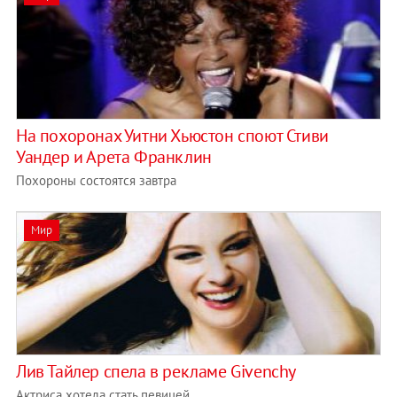
На похоронах Уитни Хьюстон споют Стиви
Уандер и Арета Франклин
Похороны состоятся завтра
Мир
Лив Тайлер спела в рекламе Givenchy
Актриса хотела стать певицей