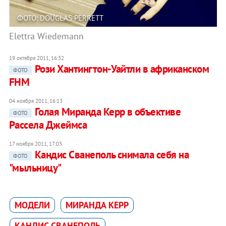
ФОТО: DOUGLAS PERRETT
Elettra Wiedemann
19 октября 2011, 16:32
Рози Хантингтон-Уайтли в африканском
ФОТО
FHM
04 ноября 2011, 16:13
Голая Миранда Керр в объективе
ФОТО
Рассела Джеймса
17 ноября 2011, 17:03
Кандис Сванеполь снимала себя на
ФОТО
"мыльницу"
МОДЕЛИ
МИРАНДА КЕРР
КАНДИС СВАНЕПОЛЬ