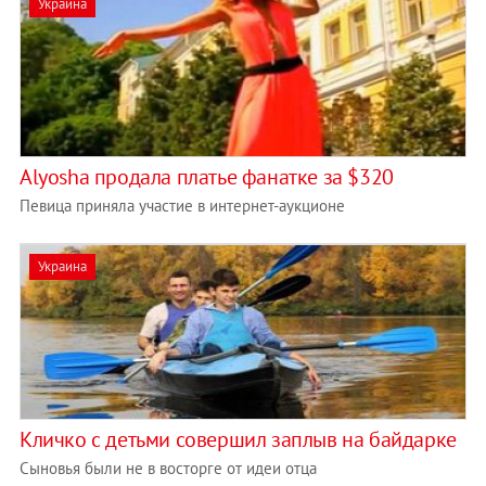
Украина
Alyosha продала платье фанатке за $320
Певица приняла участие в интернет-аукционе
Украина
Кличко с детьми совершил заплыв на байдарке
Сыновья были не в восторге от идеи отца