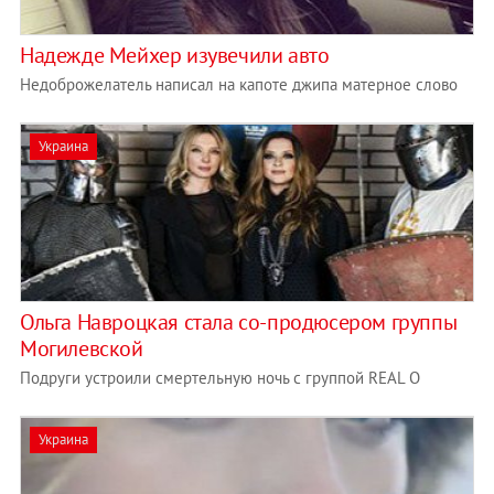
Надежде Мейхер изувечили авто
Недоброжелатель написал на капоте джипа матерное слово
Украина
Ольга Навроцкая стала со-продюсером группы
Могилевской
Подруги устроили смертельную ночь с группой REAL O
Украина