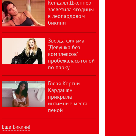
Кендалл Дженнер
засветила ягодицы
в леопардовом
бикини
Звезда фильма
"Девушка без
комплексов"
пробежалась голой
по парку
Голая Кортни
Кардашян
прикрыла
интимные места
пеной
Еще Бикини!