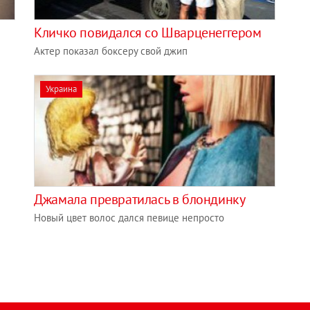
Кличко повидался со Шварценеггером
Актер показал боксеру свой джип
Украина
Джамала превратилась в блондинку
Новый цвет волос дался певице непросто