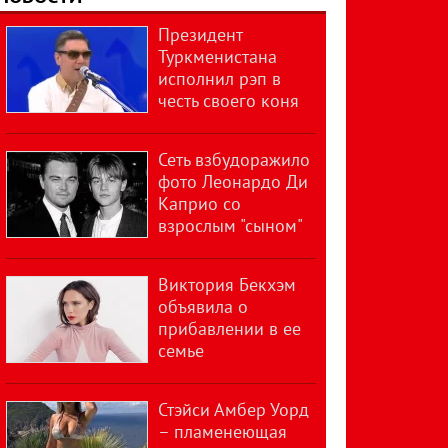
Президент
Туркменистана
исполнил рэп в
честь своего коня
Сеть взбудоражило
фото Леонардо Ди
Каприо со
взрослым "сыном"
Виктория Бекхэм
объявила о
прибавлении в ее
семье
Стэйси Амбер Уорд
– пламенеющая