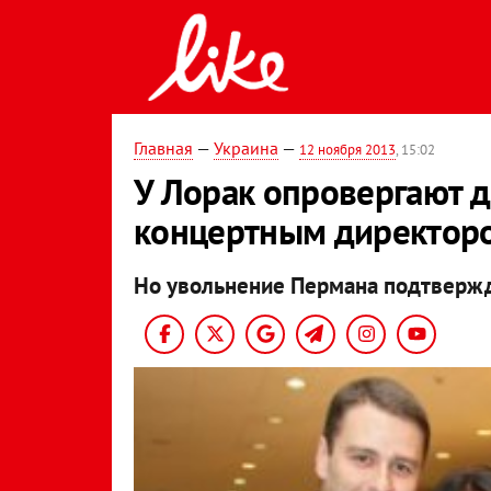
Главная
—
Украина
—
12 ноября 2013
, 15:02
У Лорак опровергают 
концертным директор
Но увольнение Пермана подтверж