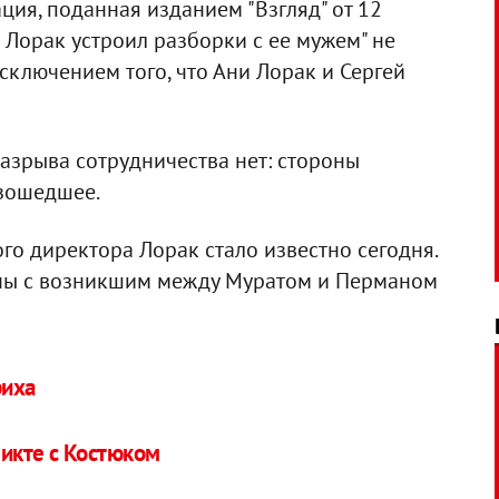
ия, поданная изданием "Взгляд" от 12
р Лорак устроил разборки с ее мужем" не
исключением того, что Ани Лорак и Сергей
азрыва сотрудничества нет: стороны
зошедшее.
о директора Лорак стало известно сегодня.
аны с возникшим между Муратом и Перманом
риха
икте с Костюком