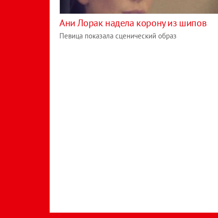
Ани Лорак надела корону из шипов
Певица показала сценический образ