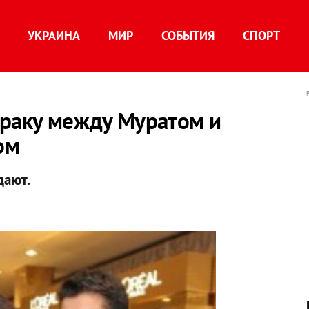
УКРАИНА
МИР
СОБЫТИЯ
СПОРТ
драку между Муратом и
ом
дают.