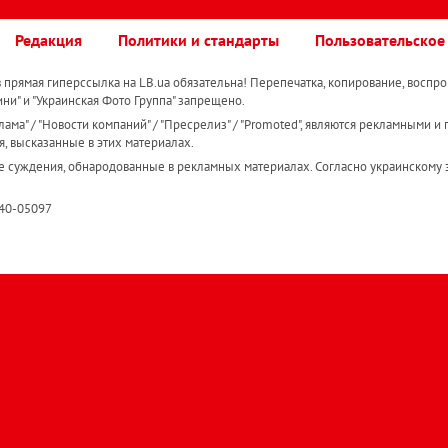
Редакция
Политики и стандарты
Пользовательское
прямая гиперссылка на LB.ua обязательна! Перепечатка, копирование, воспро
ини" и "Украинская Фото Группа" запрещено.
ама" / "Новости компаний" / "Пресрелиз" / "Promoted", являются рекламными и 
я, высказанные в этих материалах.
е суждения, обнародованные в рекламных материалах. Согласно украинскому з
R40-05097