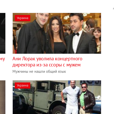
Украина
му
Ани Лорак уволила концертного
директора из-за ссоры с мужем
Мужчины не нашли общий язык
Украина