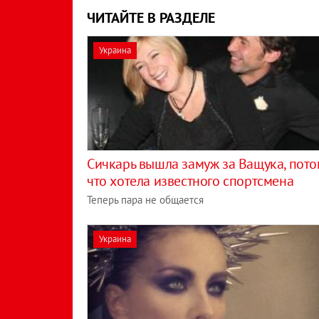
ЧИТАЙТЕ В РАЗДЕЛЕ
Украина
Сичкарь вышла замуж за Ващука, пото
что хотела известного спортсмена
Теперь пара не общается
Украина