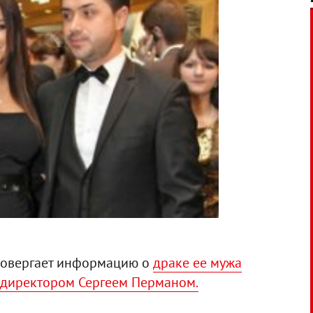
ровергает информацию о
драке ее мужа
 директором Сергеем Перманом.