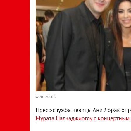
ФОТО: VZ.UA
Пресс-служба певицы Ани Лорак оп
Мурата Налчаджиоглу с концертным