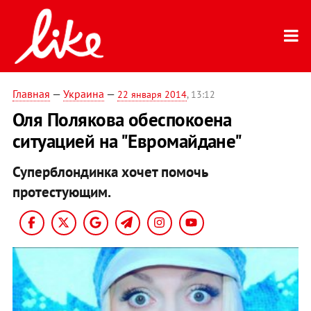
Главная
—
Украина
—
22 января 2014
, 13:12
Оля Полякова обеспокоена
ситуацией на "Евромайдане"
Суперблондинка хочет помочь
протестующим.