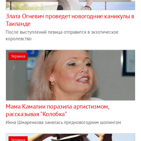
Злата Огневич проведет новогодние каникулы в
Таиланде
После выступлений певица отправится в экзотическое
королевство
Украина
Мама Камалии поразила артистизмом,
рассказывая "Колобка"
Инна Шмаренкова занялась предновогодним шопингом
Украина