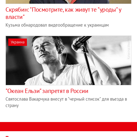
Скрябин: "Посмотрите, как живут те "уроды" у
власти"
Кузьма обнародовал видеообращение к украинцам
Украина
"Океан Ельзи" запретят в России
Святослава Вакарчука внесут в "черный список" для въезда в
страну