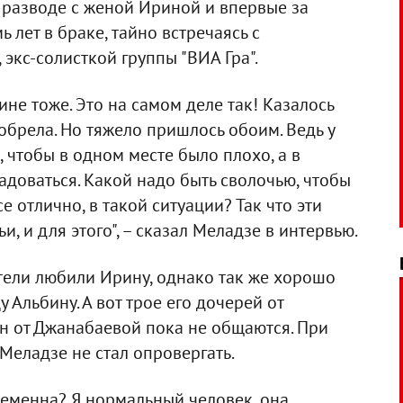
 разводе с женой Ириной и впервые за
 лет в браке, тайно встречаясь с
кс-солисткой группы "ВИА Гра".
не тоже. Это на самом деле так! Казалось
обрела. Но тяжело пришлось обоим. Ведь у
 чтобы в одном месте было плохо, а в
адоваться. Какой надо быть сволочью, чтобы
се отлично, в такой ситуации? Так что эти
, и для этого", – сказал Меладзе в интервью.
ители любили Ирину, однако так же хорошо
 Альбину. А вот трое его дочерей от
н от Джанабаевой пока не общаются. При
Меладзе не стал опровергать.
ременна? Я нормальный человек, она