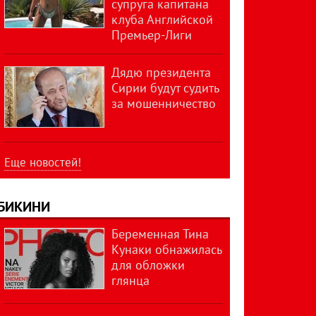
супруга капитана
клуба Английской
Премьер-Лиги
Дядю президента
Сирии будут судить
за мошенничество
Еще новостей!
БИКИНИ
Беременная Тина
Кунаки обнажилась
для обложки
глянца