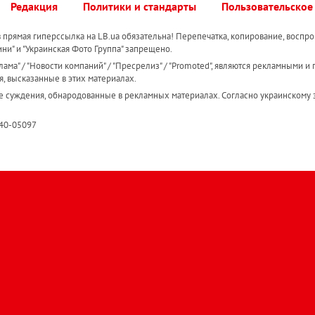
Редакция
Политики и стандарты
Пользовательское
прямая гиперссылка на LB.ua обязательна! Перепечатка, копирование, воспро
ини" и "Украинская Фото Группа" запрещено.
ама" / "Новости компаний" / "Пресрелиз" / "Promoted", являются рекламными и 
я, высказанные в этих материалах.
е суждения, обнародованные в рекламных материалах. Согласно украинскому з
R40-05097