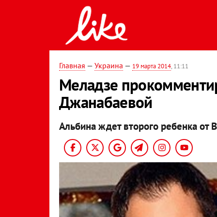
Главная
—
Украина
—
19 марта 2014
, 11:11
Меладзе прокомменти
Джанабаевой
Альбина ждет второго ребенка от 