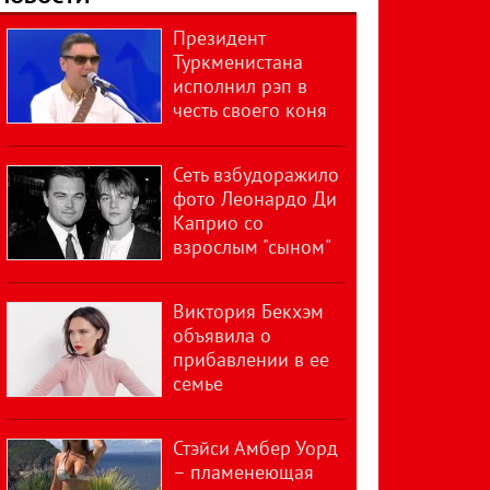
Президент
Туркменистана
исполнил рэп в
честь своего коня
Сеть взбудоражило
фото Леонардо Ди
Каприо со
взрослым "сыном"
Виктория Бекхэм
объявила о
прибавлении в ее
семье
Стэйси Амбер Уорд
– пламенеющая