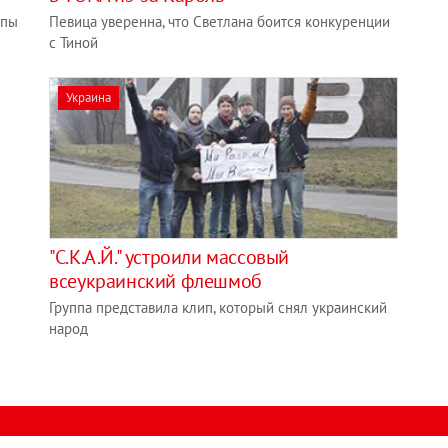
ппы
Певица уверенна, что Светлана боится конкуренции
с Тиной
Украина
"С.К.А.Й." устроили массовый
всеукраинский флешмоб
Группа представила клип, который снял украинский
народ