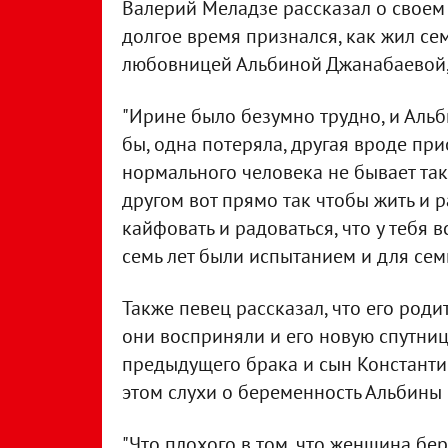
Валерий Меладзе рассказал о своем
долгое время признался, как жил семь
любовницей Альбиной Джанабаевой, э
"Ирине было безумно трудно, и Альби
бы, одна потеряла, другая вроде при
нормального человека не бывает так,
другом вот прямо так чтобы жить и р
кайфовать и радоваться, что у тебя в
семь лет были испытанием и для семьи
Также певец рассказал, что его род
они восприняли и его новую спутницу
предыдущего брака и сын Константи
этом слухи о беременность Альбины 
"Что плохого в том, что женщина бе