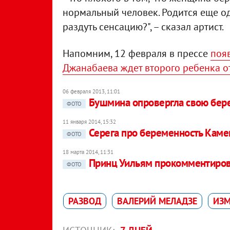
нормальный человек. Родится еще од
раздуть сенсацию?", – сказал артист.
Напомним, 12 февраля в прессе
появ
Джанабаева ждет второго ребенка о
06 февраля 2013, 11:01
Бушмина опровергла свою бер
ФОТО
11 января 2014, 15:32
Серега про беременность Камен
ФОТО
18 марта 2014, 11:31
Принц Уильям прокомментиров
ФОТО
РАЗВОД
ВАЛЕРИЙ МЕЛАДЗЕ
ИЗ