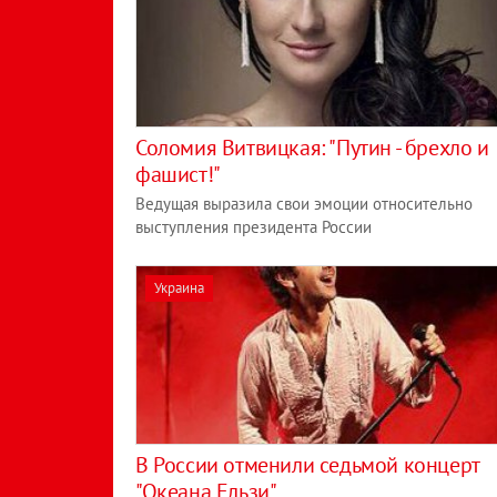
Соломия Витвицкая: "Путин - брехло и
фашист!"
Ведущая выразила свои эмоции относительно
выступления президента России
Украина
В России отменили седьмой концерт
"Океана Ельзи"