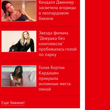
Кендалл Дженнер
засветила ягодицы
в леопардовом
бикини
Звезда фильма
"Девушка без
комплексов"
пробежалась голой
по парку
Голая Кортни
Кардашян
прикрыла
интимные места
пеной
Еще Бикини!