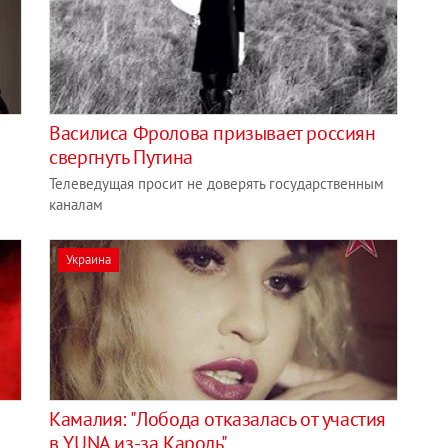
Василиса Фролова призывает россиян
свергнуть Путина
Телеведущая просит не доверять государственным
каналам
Украина
Камалия: "Лобода отказалась от участия
в YUNA из-за Кароль"