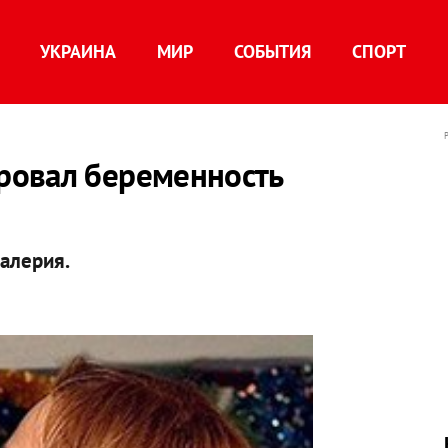
УКРАИНА
МИР
СОБЫТИЯ
СПОРТ
ровал беременность
Валерия.