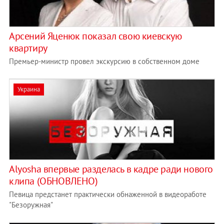
Арсений Яценюк показал свою киевскую
квартиру
Премьер-министр провел экскурсию в собственном доме
Украина
Alyosha впервые разделась в кадре ради нового
клипа (ОБНОВЛЕНО)
Певица предстанет практически обнаженной в видеоработе
"Безоружная"