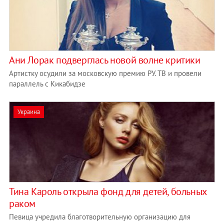
Ани Лорак подверглась новой волне критики
Артистку осудили за московскую премию РУ. ТВ и провели
параллель с Кикабидзе
Украина
Тина Кароль открыла фонд для детей, больных
раком
Певица учредила благотворительную организацию для