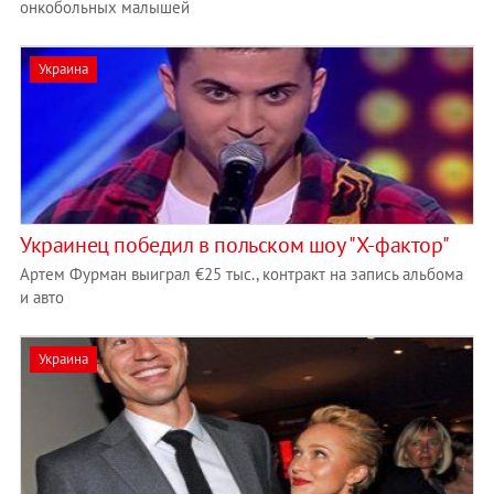
онкобольных малышей
Украина
Украинец победил в польском шоу "Х-фактор"
Артем Фурман выиграл €25 тыс., контракт на запись альбома
и авто
Украина