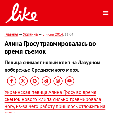
Главная
—
Украина
—
3 июня 2014
, 11:04
Алина Гросу травмировалась во
время съемок
Певица снимает новый клип на Лазурном
побережье Средиземного моря.
Украинская певица Алина Гросу во время
съемок нового клипа сильно травмировала
ногу, из-за чего работу пришлось отложить на