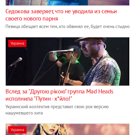
Седокова заверяет, что не уводила из семьи
своего нового парня
Певица обещает всем тем, кто обвинял ее, будет очень стыдно
Украина
Вслед за "Другою рiкою" группа Mad Heads
исполнила "Путин - х*йло!"
Украинский коллектив представил свою рок-версию
нашумевшего хита
Украина