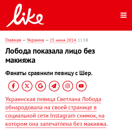
Главная
—
Украина
—
25 июня 2014
, 11:58
Лобода показала лицо без
макияжа
Фанаты сравнили певицу с Шер.
Украинская певица Светлана Лобода
обнародовала на своей странице в
социальной сети Instagram снимок, на
котором она запечатлена без макияжа
.