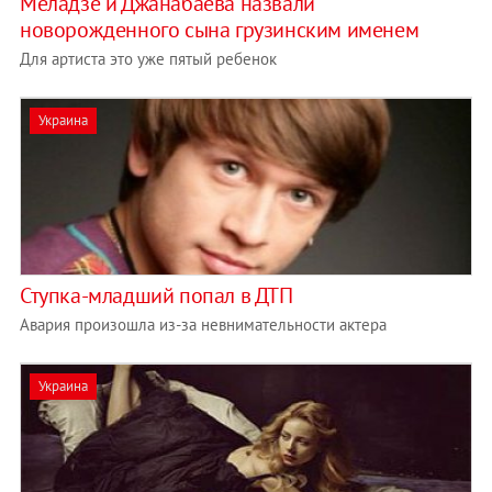
Меладзе и Джанабаева назвали
новорожденного сына грузинским именем
Для артиста это уже пятый ребенок
Украина
Ступка-младший попал в ДТП
Авария произошла из-за невнимательности актера
Украина