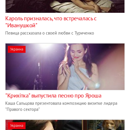
Кароль призналась, что встречалась с
"Иванушкой"
Певица рассказала о своей любви с Туриченко
Украина
"Крихітка" выпустила песню про Яроша
Каша Сальцова презентовала композицию визитке лидера
"Правого сектора"
Украина