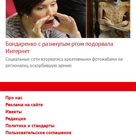
Бондаренко с разинутым ртом подорвала
Интернет
Социальные сети взорвались креативными фотожабами на
регионалку, оскорбившую армию
Про нас
Реклама на сайте
Ивенты
Редакция
Политики и стандарты
Пользовательское соглашение