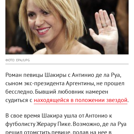
ФОТО: EPA/UPG
Роман певицы Шакиры с Антинио де ла Руа,
сыном экс-президента Аргентины, не прошел
бесследно. Бывший любовник намерен
судиться с
находящейся в положении звездой
.
В свое время Шакира ушла от Антонио к
футболисту Жерару Пике. Возможно, де ла Руа
решил отомстить певице, подав на нее в