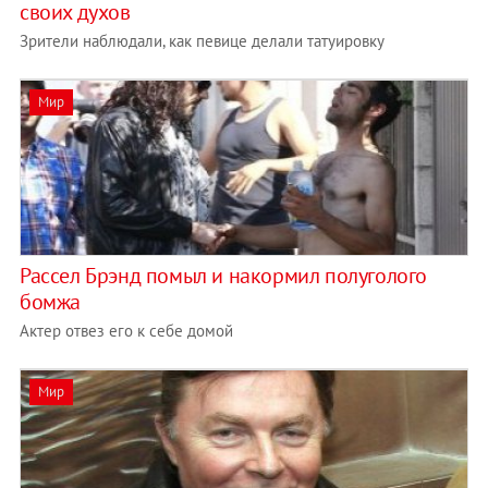
своих духов
Зрители наблюдали, как певице делали татуировку
Мир
Рассел Брэнд помыл и накормил полуголого
бомжа
Актер отвез его к себе домой
Мир