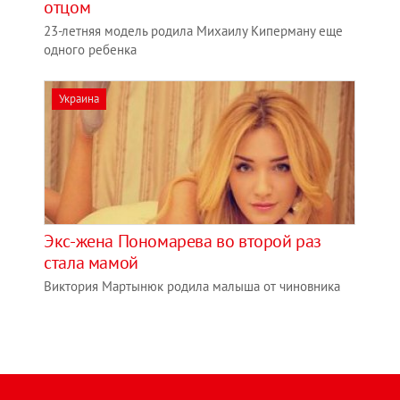
отцом
23-летняя модель родила Михаилу Киперману еще
одного ребенка
Украина
Экс-жена Пономарева во второй раз
стала мамой
Виктория Мартынюк родила малыша от чиновника