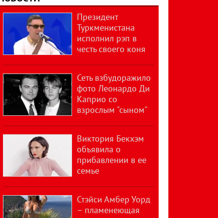
Президент
Туркменистана
исполнил рэп в
честь своего коня
Сеть взбудоражило
фото Леонардо Ди
Каприо со
взрослым "сыном"
Виктория Бекхэм
объявила о
прибавлении в ее
семье
Стэйси Амбер Уорд
– пламенеющая