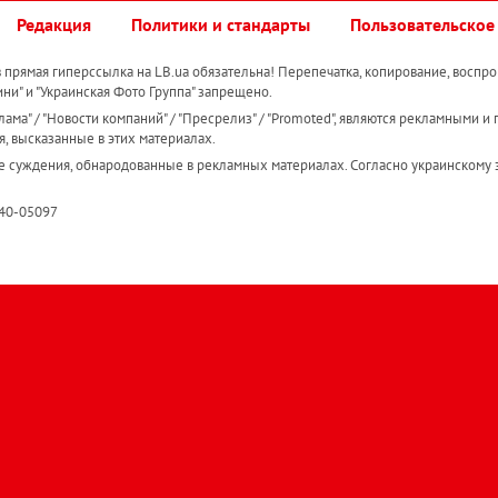
Редакция
Политики и стандарты
Пользовательское
прямая гиперссылка на LB.ua обязательна! Перепечатка, копирование, воспро
ини" и "Украинская Фото Группа" запрещено.
ама" / "Новости компаний" / "Пресрелиз" / "Promoted", являются рекламными и 
я, высказанные в этих материалах.
е суждения, обнародованные в рекламных материалах. Согласно украинскому з
R40-05097