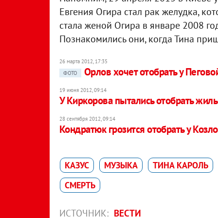
Евгения Огира стал рак желудка, кот
стала женой Огира в январе 2008 год
Познакомились они, когда Тина приш
26 марта 2012, 17:35
Орлов хочет отобрать у Пегово
ФОТО
19 июня 2012, 09:14
У Киркорова пытались отобрать жил
28 сентября 2012, 09:14
Кондратюк грозится отобрать у Козло
КАЗУС
МУЗЫКА
ТИНА КАРОЛЬ
СМЕРТЬ
ИСТОЧНИК:
ВЕСТИ