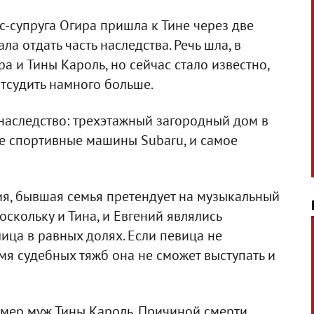
с-супруга Огира пришла к Тине через две
а отдать часть наследства. Речь шла, в
а и Тины Кароль, но сейчас стало известно,
тсудить намного больше.
" наследство: трехэтажный загородный дом в
е спортивные машины Subaru, и самое
ия, бывшая семья претендует на музыкальный
поскольку и Тина, и Евгений являлись
ица в равных долях. Если певица не
емя судебных тяжб она не сможет выступать и
умер муж Тины Кароль. Причиной смерти