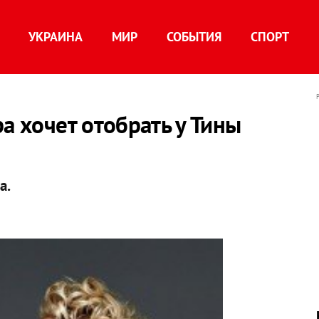
УКРАИНА
МИР
СОБЫТИЯ
СПОРТ
а хочет отобрать у Тины
а.