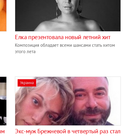
Елка презентовала новый летний хит
Композиция обладает всеми шансами стать хитом
этого лета
Украина
ым
Экс-муж Брежневой в четвертый раз стал