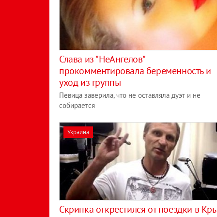
Слава из "НеАнгелов"
прокомментировала беременность и
уход из группы
Певица заверила, что не оставляла дуэт и не
собирается
Украина
Скрипка открестился от поездки в Кр