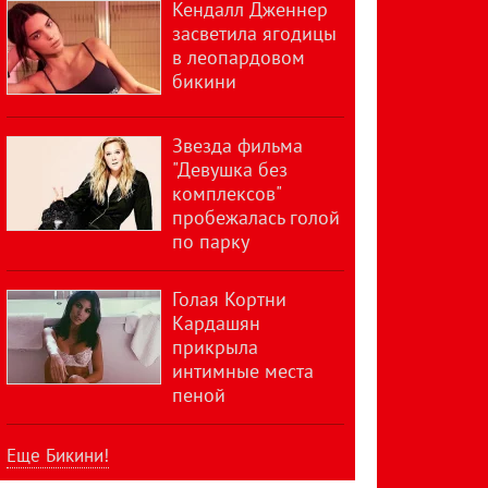
Кендалл Дженнер
засветила ягодицы
в леопардовом
бикини
Звезда фильма
"Девушка без
комплексов"
пробежалась голой
по парку
Голая Кортни
Кардашян
прикрыла
интимные места
пеной
Еще Бикини!