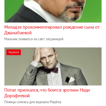
Меладзе прокомментировал рождение сына от
Джанабаевой
Мальчик появился на свет заграницей
Украина
Потап признался, что боится эротики Нади
Дорофеевой
Певица снялась для журнала Playboy