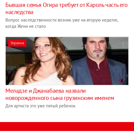
Бывшая семья Огира требует от Кароль часть его
наследства
Вопрос наследственности возник уже на вторую неделю,
когда Жени не стало
Украина
Меладзе и Джанабаева назвали
новорожденного сына грузинским именем
Для артиста это уже пятый ребенок