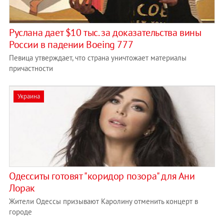
Руслана дает $10 тыс. за доказательства вины
России в падении Boeing 777
Певица утверждает, что страна уничтожает материалы
причастности
Украина
Одесситы готовят "коридор позора" для Ани
Лорак
Жители Одессы призывают Каролину отменить концерт в
городе