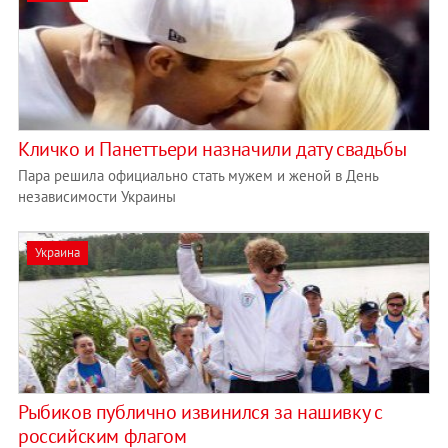
Кличко и Панеттьери назначили дату свадьбы
Пара решила официально стать мужем и женой в День
независимости Украины
Украина
Рыбиков публично извинился за нашивку с
российским флагом