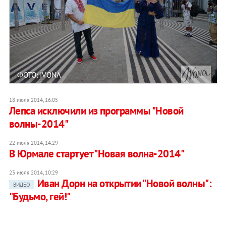
ФОТО: IVONA
18 июля 2014, 16:05
Лепса исключили из программы "Новой
волны-2014"
22 июля 2014, 14:29
В Юрмале стартует "Новая волна-2014"
23 июля 2014, 10:29
Иван Дорн на открытии "Новой волны":
ВИДЕО
"Будьмо, гей!"