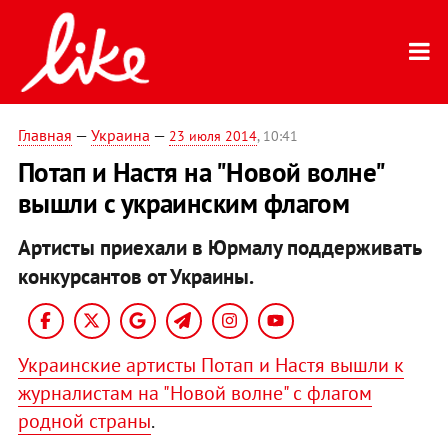
Главная
—
Украина
—
23 июля 2014
, 10:41
Потап и Настя на "Новой волне"
вышли с украинским флагом
Артисты приехали в Юрмалу поддерживать
конкурсантов от Украины.
Украинские артисты Потап и Настя вышли к
журналистам на "Новой волне" с флагом
родной страны
.