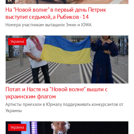
На "Новой волне" в первый день Петрик
выступит седьмой, а Рыбиков - 14
Номера участникам вытащили Эмин и IOWA
Украина
Потап и Настя на "Новой волне" вышли с
украинским флагом
Артисты приехали в Юрмалу поддерживать конкурсантов от
Украины
Украина