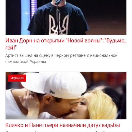
Иван Дорн на открытии "Новой волны": "Будьмо,
гей!"
Артист вышел на сцену в черном реглане с национальной
символикой Украины
Украина
Кличко и Панеттьери назначили дату свадьбы