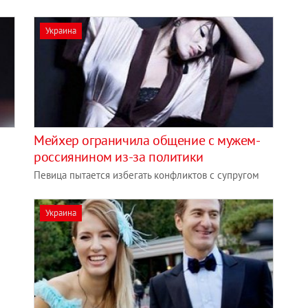
Украина
Мейхер ограничила общение с мужем-
россиянином из-за политики
Певица пытается избегать конфликтов с супругом
Украина