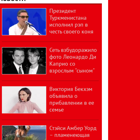
Президент
Туркменистана
исполнил рэп в
честь своего коня
Сеть взбудоражило
фото Леонардо Ди
Каприо со
взрослым "сыном"
Виктория Бекхэм
объявила о
прибавлении в ее
семье
Стэйси Амбер Уорд
– пламенеющая