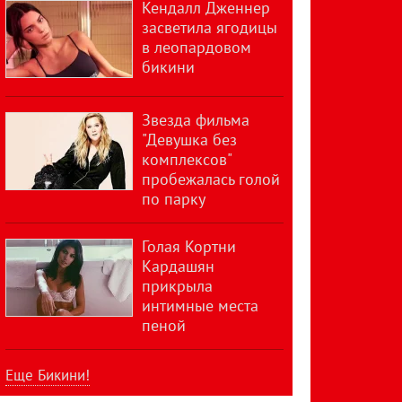
Кендалл Дженнер
засветила ягодицы
в леопардовом
бикини
Звезда фильма
"Девушка без
комплексов"
пробежалась голой
по парку
Голая Кортни
Кардашян
прикрыла
интимные места
пеной
Еще Бикини!