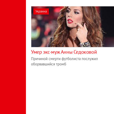
Украина
Умер экс-муж Анны Седоковой
Причиной смерти футболиста послужил
оборвавшийся тромб