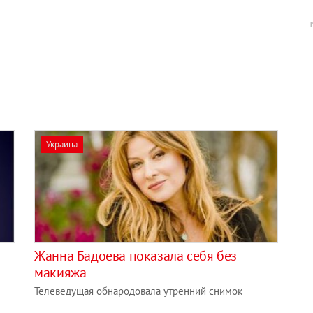
Украина
Жанна Бадоева показала себя без
макияжа
Телеведущая обнародовала утренний снимок