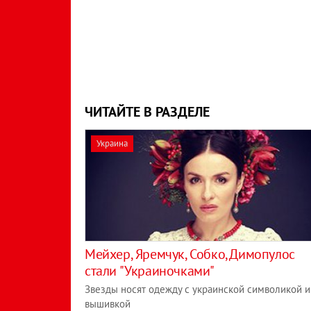
ЧИТАЙТЕ В РАЗДЕЛЕ
Украина
Мейхер, Яремчук, Собко, Димопулос
стали "Украиночками"
Звезды носят одежду с украинской символикой и
вышивкой