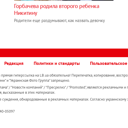
Горбачева родила второго ребенка
Никитину
Родители еще раздумывают, как назвать девочку
Редакция
Политики и стандарты
Пользовательское
прямая гиперссылка на LB.ua обязательна! Перепечатка, копирование, воспро
ини" и "Украинская Фото Группа" запрещено.
ама" / "Новости компаний" / "Пресрелиз" / "Promoted", являются рекламными и 
я, высказанные в этих материалах.
е суждения, обнародованные в рекламных материалах. Согласно украинскому з
R40-05097