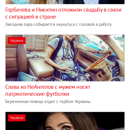
Горбачева и Никитин отложили свадьбу в связи
с ситуацией в стране
Звездная пара собирается окунуться с головой в работу
Украина
Слава из НеАнгелов с мужем носят
патриотические футболки
Беременная певица ходит с гербом Украины
Украина