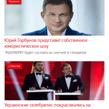
Украина
Юрий Горбунов представит собственное
юмористическое шоу
"#ШОУЮРИ" будет состоять из скетчей и стендапов
События
Украинские селебритис покрасовались на