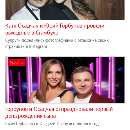
Катя Осадчая и Юрий Горбунов провели
выходные в Стамбуле
Супруги поделились фотографиями с отдыха на своих
страницах в Instagram
Украина
Горбунов и Осадчая отпраздновали первый
день рождения сына
Сыну Горбачева и Осадчей Ивану исполнился год