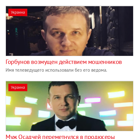
Украина
Горбунов возмущен действием мошенников
Имя телеведущего использовали без его ведома.
Украина
Муж Осадчей переметнулся в продюсеры