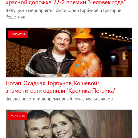
красной дорожке 22-й премии "Человек года"
Ведущими мероприятия были Юрий Горбунов и Григорий
Решетник
События
Потап, Осадчая, Горбунов, Кошевой:
знаменитости оценили "Кролика Петрика"
Звезды посетили допремьерный показ мультфильма
Украина