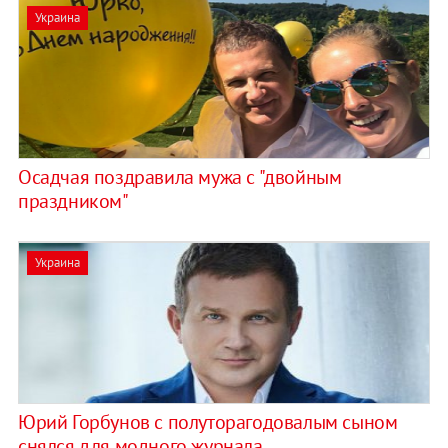
Украина
Осадчая поздравила мужа с "двойным
праздником"
Украина
Юрий Горбунов с полуторагодовалым сыном
снялся для модного журнала