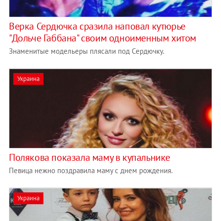
Верка Сердючка сразила наповал кутюрье
"Дольче Габбана" своим одноименным хитом
Знаменитые модельеры плясали под Сердючку.
Украина
Полякова показала маму в купальнике
Певица нежно поздравила маму с днем рождения.
Украина