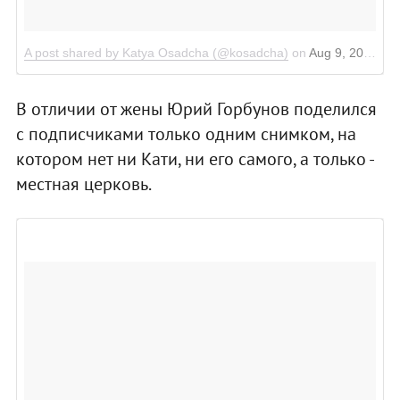
A post shared by Katya Osadcha (@kosadcha)
on
Aug 9, 2017 at 3:28am PDT
В отличии от жены Юрий Горбунов поделился
с подписчиками только одним снимком, на
котором нет ни Кати, ни его самого, а только -
местная церковь.