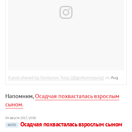
A post shared by Gorbunov Yuriy (@gorbunovyuriy)
on
Aug 8, 2017 at 1:18pm PDT
Напомним,
Осадчая похвасталась взрослым
сыном.
04 августа 2017, 10:00
Осадчая похвасталась взрослым сыном
ФОТО