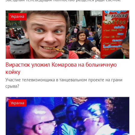
Украина
Вирастюк уложил Комарова на больничную
койку
Участие телевизионщика в танцевальном проекте на грани
срыва?
Украина