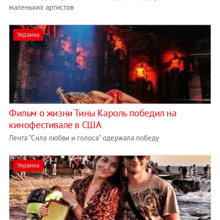
маленьких артистов
Украина
Фильм о жизни Тины Кароль победил на
кинофестивале в США
Лента "Сила любви и голоса" одержала победу
Украина